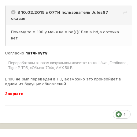
В 10.02.2015 в 07:14 пользователь
Jules87
сказал:
Почему то е-100 у меня не в hd((((.Лев в hd,а соточка
нет.
Согласно
патчноуту
Переработаны в новом визуальном качестве танки Löwe, Ferdinand,
Tiger P, T95, «Объект 704», AMX 50 B.
Е 100 не был переведен в HD, возможно это произойдет в
одном из будущих обновлений
Закрыто
1