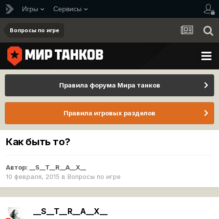
Игры
Сервисы
Вопросы по игре
Правила форума Мира танков
Правила игровых разделов
Как быть то?
Автор:
__S__T__R__A__X__
10 февраля, 2015
в
Вопросы по игре
__S__T__R__A__X__