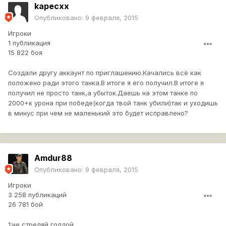
kapecxx
Опубликовано:
9 февраля, 2015
Игроки
1 публикация
15 822 боя
Создали другу аккаунт по приглашению.Качались всё как
положено ради этого танка.В итоге я его получил.В итоге я
получил не просто танк,а убыток.Даешь на этом танке по
2000+к урона при победе(когда твой танк убили)так и уходишь
в минус при чем не маленький это будет исправлено?
Amdur88
Опубликовано:
9 февраля, 2015
Игроки
3 258 публикаций
26 781 бой
1:не стреляй голдой