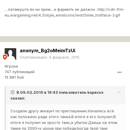
....патамушта ён ни прем....и фармить ни далжон...
http://cdn-frm-
eu.wargaming.net/4.3/style_emoticons/wot/Smile_trollface-3.gif
anonym_Bg2oMeimTzUi
Опубликовано:
9 февраля, 2015
Игроки
747 публикаций
15 881 бой
В 09.02.2015 в 19:43 пользователь
kapecxx
сказал:
Создали другу аккаунт по приглашению.Качались всё
как положено ради этого танка.В итоге я его получил.В
итоге я получил не просто танк,а убыток.Даешь на этом
танке по 2000+к урона при победе(когда твой танк