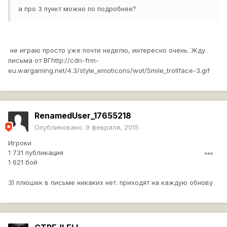
а про 3 пункт можно по подробнее?
​ не играю просто уже почти неделю, интересно очень. Жду
письма от ВГ
http://cdn-frm-
eu.wargaming.net/4.3/style_emoticons/wot/Smile_trollface-3.gif
RenamedUser_17655218
Опубликовано:
9 февраля, 2015
Игроки
1 731 публикация
1 621 бой
3) плюшек в письме никаких нет. приходят на каждую обнову