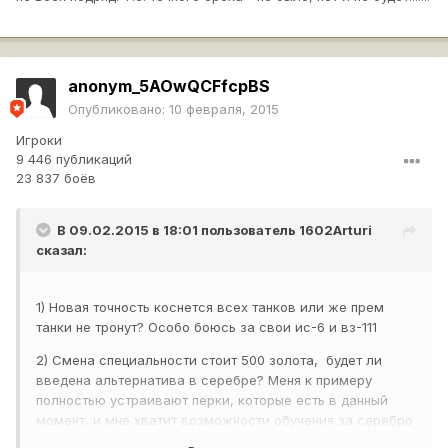
anonym_5AOwQCFfcpBS
Опубликовано:
10 февраля, 2015
Игроки
9 446 публикаций
23 837 боёв
В 09.02.2015 в 18:01 пользователь
1602Arturi
сказал:
1) Новая точность коснется всех танков или же прем
танки не тронут? Особо боюсь за свои ис-6 и вз-111
2) Смена специальности стоит 500 золота, будет ли
введена альтернатива в серебре? Меня к примеру
полностью устраивают перки, которые есть в данный
момент, и мне хватит возможности обучения за серебро
до 75%