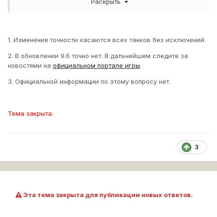
Раскрыть
3) сколько надо не играть в ВОТ чтобы получить письмо
на имэйл с приглашением и плюшками от ВГ?
1. Изменения точности касаются всех танков без исключений.
2. В обновлении 9.6 точно нет. В дальнейшем следите за
новостями на
официальном портале игры
.
3. Официальной информации по этому вопросу нет.
Тема закрыта.
3
Эта тема закрыта для публикации новых ответов.