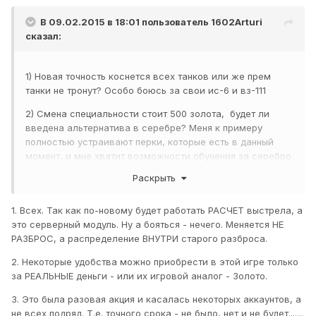
В 09.02.2015 в 18:01 пользователь
1602Arturi
сказал:
1) Новая точность коснется всех танков или же прем
танки не тронут? Особо боюсь за свои ис-6 и вз-111
2) Смена специальности стоит 500 золота, будет ли
введена альтернатива в серебре? Меня к примеру
полностью устраивают перки, которые есть в данный
момент, и мне хватит возможности обучения за серебро
до 75%
Раскрыть
3) сколько надо не играть в ВОТ чтобы получить письмо
на имэйл с приглашением и плюшками от ВГ?
1. Всех. Так как по-новому будет работать РАСЧЕТ выстрела, а
это серверный модуль. Ну а бояться - нечего. Меняется НЕ
РАЗБРОС, а распределение ВНУТРИ старого разброса.
2. Некоторые удобства можно приобрести в этой игре только
за РЕАЛЬНЫЕ деньги - или их игровой аналог - Золото.
3. Это была разовая акция и касалась некоторых аккаунтов, а
не всех подряд. Т.е. точного срока - не было, нет и не будет.......