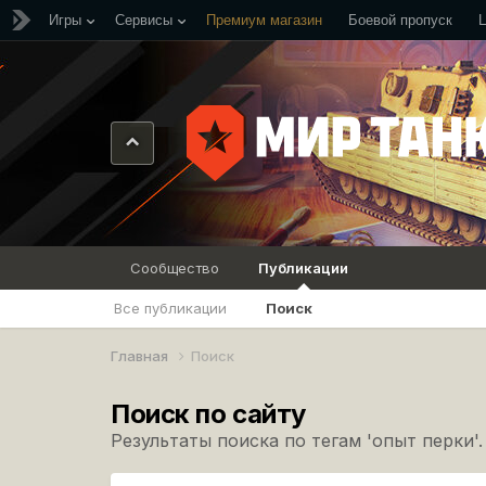
Игры
Сервисы
Премиум магазин
Боевой пропуск
Сообщество
Публикации
Все публикации
Поиск
Главная
Поиск
Поиск по сайту
Результаты поиска по тегам 'опыт перки'.