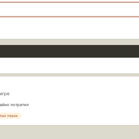
игре
айно потратил
пыт перки