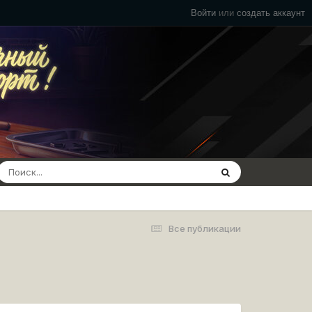
Войти
или
создать аккаунт
Все публикации