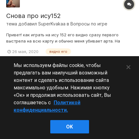
Снова про ису152
тема добавил
SuperKvakaa
в
Вопросы по игре
Привет! как играть на ису 152 его видно сразу первого
выстрела на всю карту и обычно меня убивает арта. На
других пт я обычно становлюсь в куст и действию по
26 мая, 2020
видно его
ситуации.На ису152 я также как на других становлюсь в
куст,и очень часто даже одного удара не может сделать ису
×
Мы используем файлы cookie, чтобы
его убивают,то ли я не могу и...
предлагать вам наилучший возможный
контент и сделать использование сайта
максимально удобным. Нажимая кнопку
Леста Игры
«Ок» и продолжая использовать сайт, Вы
Powered by Invision Community
соглашаетесь с
Политикой
конфиденциальности.
OK