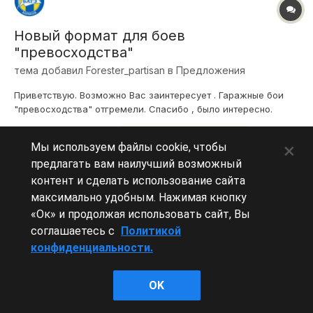
Новый формат для боев
"превосходства"
тема добавил
Forester_partisan
в
Предложения
Приветствую. Возможно Вас заинтересует . Гаражные бои
"превосходства" отгремели. Спасибо , было интересно.
Возможно Вас заинтересует предложение несколько
11 августа, 2015
ТАНКИ НЕОБЫЧНЫЕ ДЛЯ ИГРЫ
развить тему , для таких боев использовать не обычные для
×
Мы используем файлы cookie, чтобы
рандома танки , а те , которые ,не имеют шанса прописаться
предлагать вам наилучший возможный
в рандоме . То есть маш...
контент и сделать использование сайта
максимально удобным. Нажимая кнопку
«Ок» и продолжая использовать сайт, Вы
Леста Игры
соглашаетесь с
Политикой
Powered by Invision Community
конфиденциальности.
OK