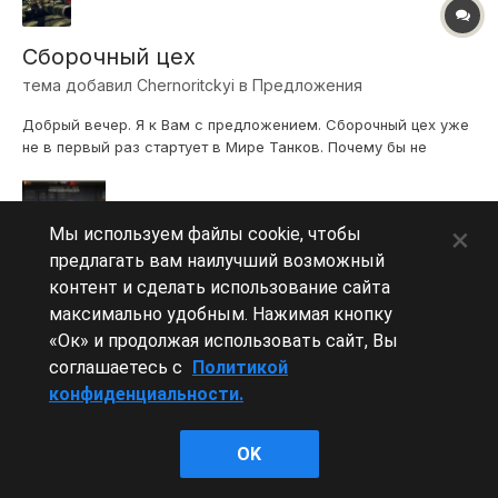
Сборочный цех
тема добавил
Chernoritckyi
в
Предложения
Добрый вечер. Я к Вам с предложением. Сборочный цех уже
не в первый раз стартует в Мире Танков. Почему бы не
добавить в шкалу прогрессии с наградами уникального
члена экипажа. Предлагаю главного инженера сборочного
цеха Агинскую Ядвигу Болеславовну. Ведь даже ее енот
×
Мы используем файлы cookie, чтобы
Матрас был выдан как член экипаж...
предлагать вам наилучший возможный
контент и сделать использование сайта
20 мая, 2024
Сборочный цех экипаж награды
максимально удобным. Нажимая кнопку
«Ок» и продолжая использовать сайт, Вы
соглашаетесь с
Политикой
конфиденциальности.
Леста Игры
OK
Powered by Invision Community