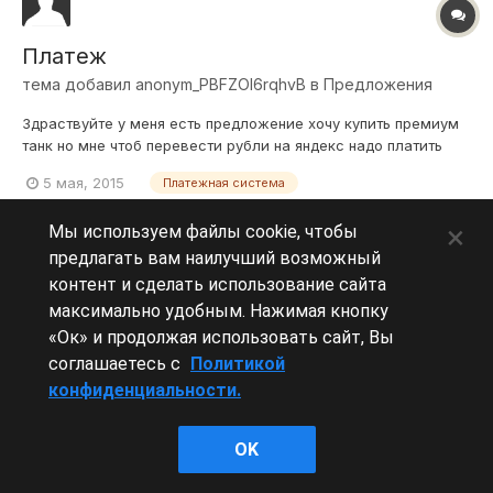
Платеж
тема добавил
anonym_PBFZOI6rqhvB
в
Предложения
Здраствуйте у меня есть предложение хочу купить премиум
танк но мне чтоб перевести рубли на яндекс надо платить
комисию. Хочу попросить чтоб добавили плтежную систему
5 мая, 2015
Платежная система
Payeer
×
Мы используем файлы cookie, чтобы
предлагать вам наилучший возможный
контент и сделать использование сайта
максимально удобным. Нажимая кнопку
Леста Игры
«Ок» и продолжая использовать сайт, Вы
Powered by Invision Community
соглашаетесь с
Политикой
конфиденциальности.
OK