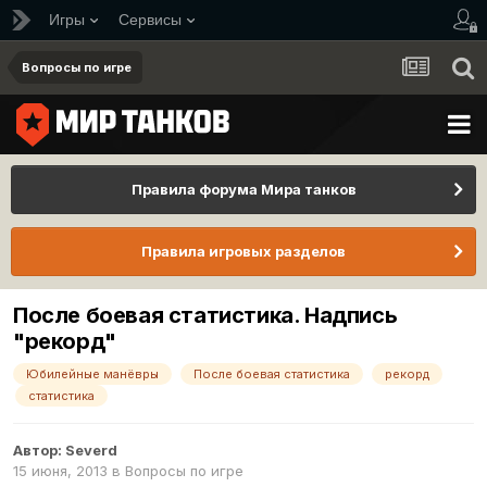
Игры
Сервисы
Вопросы по игре
Правила форума Мира танков
Правила игровых разделов
После боевая статистика. Надпись
"рекорд"
Юбилейные манёвры
После боевая статистика
рекорд
статистика
Автор:
Severd
15 июня, 2013
в
Вопросы по игре