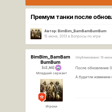
Премум танки после обновл
Автор:
BimBim_BamBamBumBum
15 июня, 2013
в
Вопросы по игре
BimBim_BamBam
Опубликовано:
15 июн
BumBum
[UZ_NS]
После обновление 0.
Младший сержант
А будитли изминини
Игроки