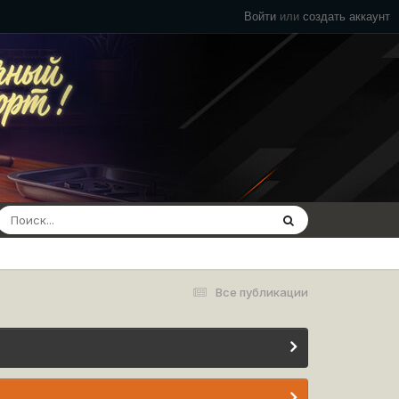
Войти
или
создать аккаунт
Все публикации