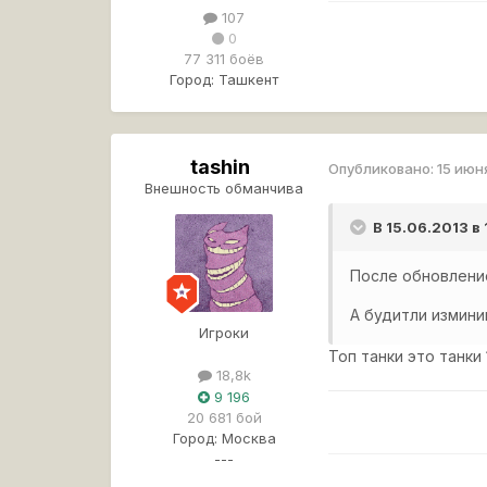
107
0
77 311 боёв
Город:
Ташкент
tashin
Опубликовано:
15 июн
Внешность обманчива
В 15.06.2013 в
После обновление
А будитли измини
Игроки
Топ танки это танки
18,8k
9 196
20 681 бой
Город:
Москва
---