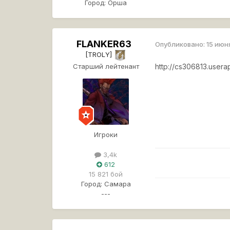
Город:
Орша
FLANKER63
Опубликовано:
15 июн
[TROLY]
Старший лейтенант
http://cs306813.user
Игроки
3,4k
612
15 821 бой
Город:
Самара
---