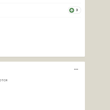
3
ются