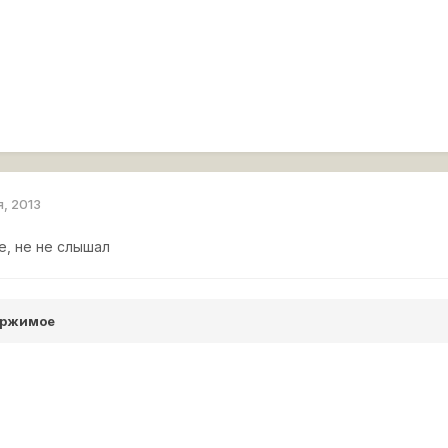
я, 2013
е, не не слышал
ержимое