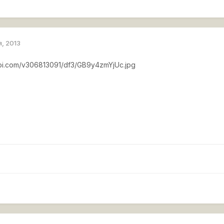
я, 2013
api.com/v306813091/df3/GB9y4zmYjUc.jpg