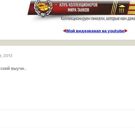
◄
Мой видеоканал на youtube
►
я, 2013
ский выучи...