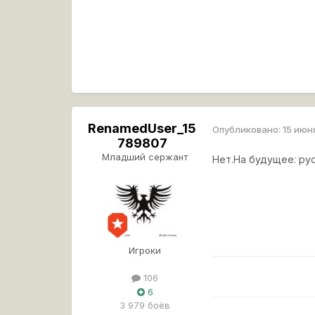
RenamedUser_15
Опубликовано:
15 июн
789807
Младший сержант
Нет.На будущее: рус
Игроки
106
6
3 979 боёв