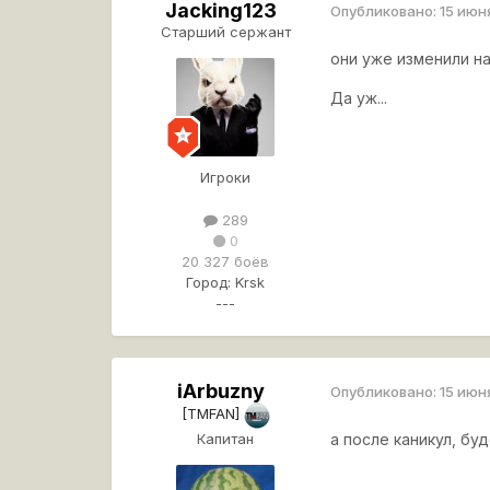
Jacking123
Опубликовано:
15 июн
Старший сержант
они уже изменили на
Да уж...
Игроки
289
0
20 327 боёв
Город:
Krsk
---
iArbuzny
Опубликовано:
15 июн
[TMFAN]
Капитан
а после каникул, бу