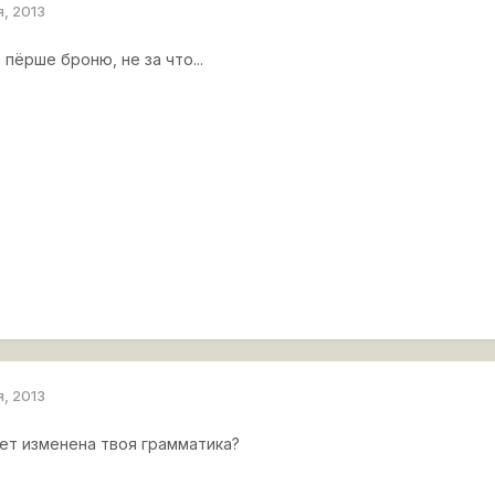
я, 2013
 пёрше броню, не за что...
я, 2013
дет изменена твоя грамматика?