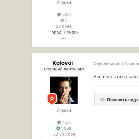
Игроки
2,9k
0
25 боёв
Город:
Лондон
---
Kolovoi
Опубликовано:
15 июн
Старший лейтенант
Все новости на сайт
Показать сод
Игроки
4,3k
1 556
32 033 боя