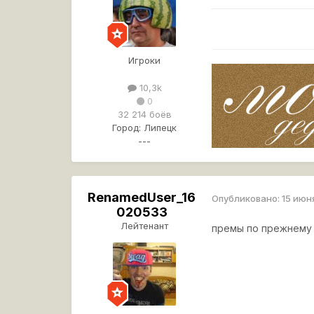
Игроки
10,3k
0
32 214 боёв
Город:
Липецк
---
RenamedUser_16
Опубликовано:
15 июн
020533
Лейтенант
премы по прежнему 