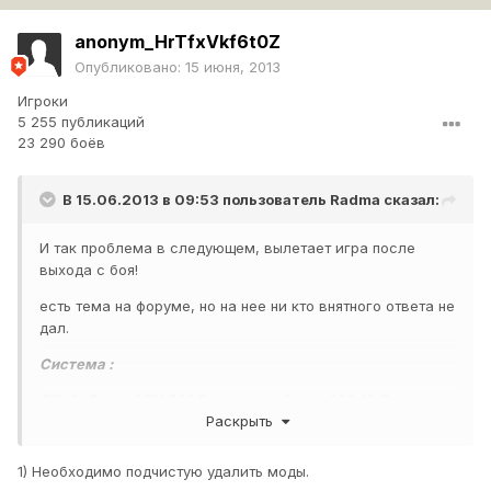
anonym_HrTfxVkf6t0Z
Опубликовано:
15 июня, 2013
Игроки
5 255 публикаций
23 290 боёв
В 15.06.2013 в 09:53 пользователь
Radma
сказал:
И так проблема в следующем, вылетает игра после
выхода с боя!
есть тема на форуме, но на нее ни кто внятного ответа не
дал.
Система :
ГП: GeForce GTX 560 Версия драйвера 320.18 Дата
Раскрыть
выпуска 23.05.2013
ЦП: Intel i-5
1) Необходимо подчистую удалить моды.