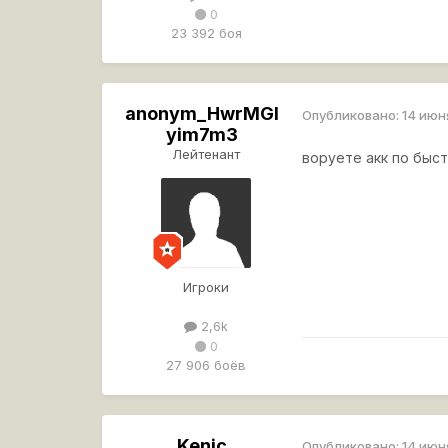
0
23 392 боя
anonym_HwrMGI
Опубликовано:
14 июн
yim7m3
Лейтенант
воруете акк по быс
Игроки
2,6k
0
27 906 боёв
Kenic
Опубликовано:
14 июн