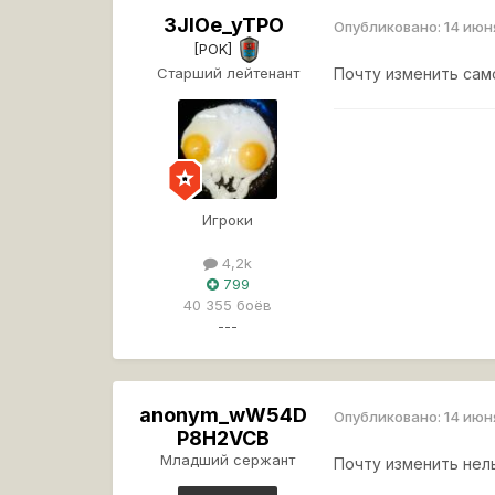
3JIOe_yTPO
Опубликовано:
14 июн
[POK]
Старший лейтенант
Почту изменить сам
Игроки
4,2k
799
40 355 боёв
---
anonym_wW54D
Опубликовано:
14 июн
P8H2VCB
Младший сержант
Почту изменить нел