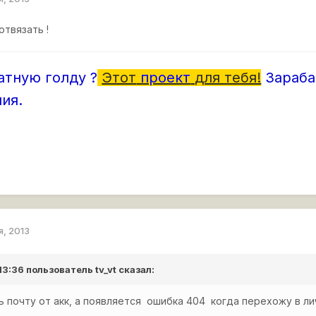
отвязать !
атную голду ?
Этот
проект
для тебя!
Зараба
ия.
я, 2013
 13:36 пользователь
tv_vt
сказал:
 почту от акк, а появляется ошибка 404 когда перехожу в ли