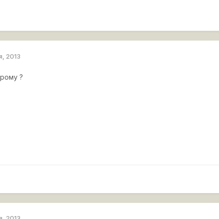
я, 2013
трому ?
я, 2013