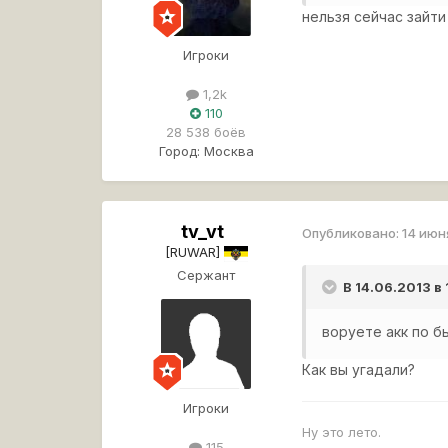
нельзя сейчас зайти
Игроки
1,2k
110
28 538 боёв
Город:
Москва
tv_vt
Опубликовано:
14 июн
[RUWAR]
Сержант
В 14.06.2013 в
воруете акк по б
Как вы угадали?
Игроки
Ну это лето.
115