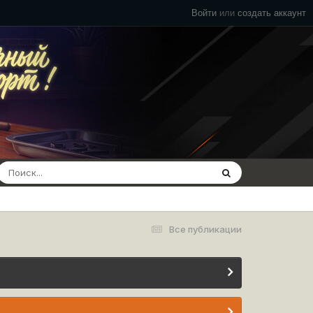
Войти
или
создать аккаунт
Все публикации