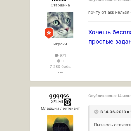
Старшина
почту от акк нельзя 
Хочешь беспл
простые задан
Игроки
971
0
7 280 боёв
---
ggqqss
Опубликовано:
14 июн
[XFILM]
Младший лейтенант
В 14.06.2013 в
Пытаюсь отвязать