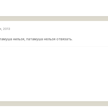
я, 2013
тамуша нильзя, патамуша нельзя отвязать.