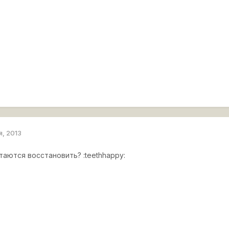
я, 2013
ытаются восстановить? :teethhappy: