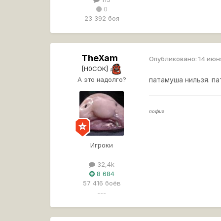
0
23 392 боя
TheXam
Опубликовано:
14 июн
[H0COK]
А это надолго?
патамуша нильзя. па
пофиг
Игроки
32,4k
8 684
57 416 боёв
---