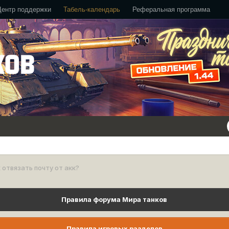
Центр поддержки
Табель-календарь
Реферальная программа
 отвязать почту от акк?
Правила форума Мира танков
Правила игровых разделов