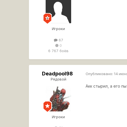
Игроки
67
0
6 767 боёв
Deadpool98
Опубликовано:
14 июн
Рядовой
Акк стырил, а его п
Игроки