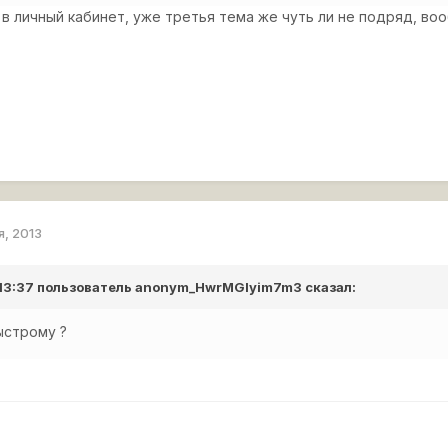
 в личный кабинет, уже третья тема же чуть ли не подряд, во
я, 2013
 13:37 пользователь
anonym_HwrMGIyim7m3
сказал:
ыстрому ?