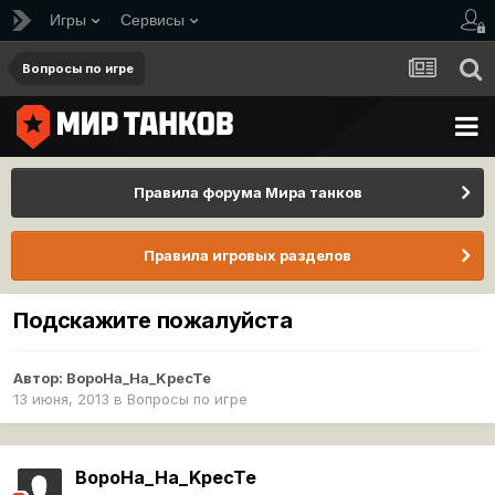
Игры
Сервисы
Вопросы по игре
Правила форума Мира танков
Правила игровых разделов
Подскажите пожалуйста
Автор:
BopoHa_Ha_KpecTe
13 июня, 2013
в
Вопросы по игре
BopoHa_Ha_KpecTe