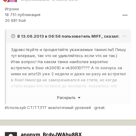
Игроки
18 751 публикация
20 681 бой
В 13.06.2013 в 06:56 пользователь
MIFF_
сказал:
Здравствуйте и процветайте уважаемые танкисты!) Пишу
тут впервые, так что не удивляйтесь если что не так.)
Итак вопрос! На каком танке наиболее вероятно
встретить в бою vk2001D и vk3001D???? А то охочусь за
ними на amx12t уже 2 недели и даже ни разу не встретил
в бою! Никогда не заморачивался на стате, но когда
стало видно кто остался до эксперта, оказалось что
всего 4 танка до полного эксперта. Эти два и 113 с лео1.
Раскрыть
За 113 и лео катаюсь на чате155.) Так что подскажите
пожалуйста если кто в курсе какой танк взять для этих
Используй СТ/ТТ/ПТ аналогичный уровней :great:
двух vk???? Заранее всем благодарствую. Ну и
извиняйте если нелепый вопрос задал.)
anonym_BrdvJWAhu8BX