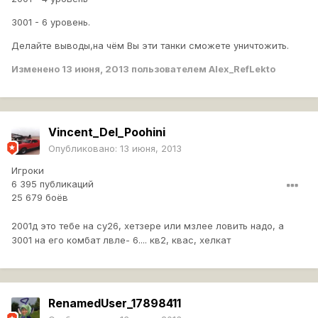
3001 - 6 уровень.
Делайте выводы,на чём Вы эти танки сможете уничтожить.
Изменено
13 июня, 2013
пользователем Alex_RefLekto
Vincent_Del_Poohini
Опубликовано:
13 июня, 2013
Игроки
6 395 публикаций
25 679 боёв
2001д это тебе на су26, хетзере или мзлее ловить надо, а
3001 на его комбат лвле- 6.... кв2, квас, хелкат
RenamedUser_17898411