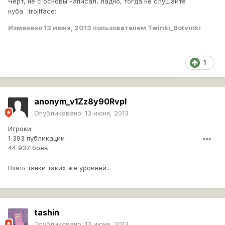
Чёрт, не с основы написал, ладно, тогда не слушайте
нуба :trollface:
Изменено
13 июня, 2013
пользователем Twinki_Botvinki
1
anonym_v1Zz8y90RvpI
Опубликовано:
13 июня, 2013
Игроки
1 393 публикации
44 937 боёв
Взять танки таких же уровней...
tashin
Опубликовано:
13 июня, 2013