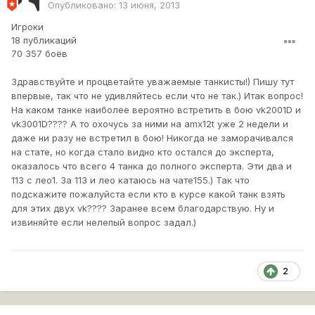
Опубликовано:
13 июня, 2013
Игроки
18 публикаций
70 357 боёв
Здравствуйте и процветайте уважаемые танкисты!) Пишу тут
впервые, так что не удивляйтесь если что не так.) Итак вопрос!
На каком танке наиболее вероятно встретить в бою vk2001D и
vk3001D???? А то охочусь за ними на amx12t уже 2 недели и
даже ни разу не встретил в бою! Никогда не заморачивался
на стате, но когда стало видно кто остался до эксперта,
оказалось что всего 4 танка до полного эксперта. Эти два и
113 с лео1. За 113 и лео катаюсь на чате155.) Так что
подскажите пожалуйста если кто в курсе какой танк взять
для этих двух vk???? Заранее всем благодарствую. Ну и
извиняйте если нелепый вопрос задал.)
2