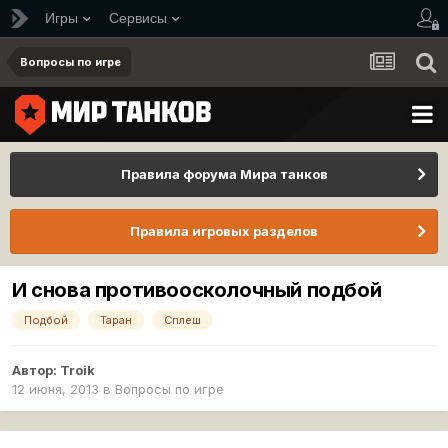
Игры
Сервисы
Вопросы по игре
Правила форума Мира танков
Правила игровых разделов
И снова противоосколочный подбой
Подбой
Таран
Сплеш
Автор:
Troik
12 июня, 2013
в
Вопросы по игре