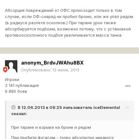
Абсорция повреждений от ОФС происходит только в том
случае, если ОФ-снаряд не пробил броню, или же упал рядом
(в радиусе разлета осколков.) При таране урон также
абсорбируется подбоем, возможно потому, что с установкой
противоосколочного подбоя увеличивается масса танка.
anonym_BrdvJWAhu8BX
Опубликовано:
12 июня, 2013
Игроки
2 141 публикация
6 885 боёв
В 12.06.2013 в 08:25 пользователь
IceElemental
сказал:
При таране и взрыве на броне и рядом
При пробити фугасом - толку абсолютно никакого