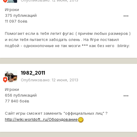
Опубликовано:
12 июня, 2013
Игроки
375 публикаций
11 097 боёв
Помогает если в тебя летит фугас ( причём любых размеров )
и если тебя пытается забодать олень . На Ягре поставил
подбой - однокнопочные не так мозги *** как без него :blinky:
1982_2011
Опубликовано:
12 июня, 2013
Игроки
656 публикаций
77 840 боёв
Сайт игры сможет заменить "оффициальных лиц" ?
http://wiki.worldoft...ru/Оборудование