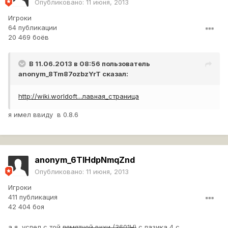
Опубликовано:
11 июня, 2013
Игроки
64 публикации
20 469 боёв
В 11.06.2013 в 08:56 пользователь
anonym_8Tm87ozbzYrT
сказал:
http://wiki.worldoft...лавная_страница
я имел ввиду в 0.8.6
anonym_6TlHdpNmqZnd
Опубликовано:
11 июня, 2013
Игроки
411 публикация
42 404 боя
а я успел с той
пямятной вкхи (3601Н)
с пазика 4 с