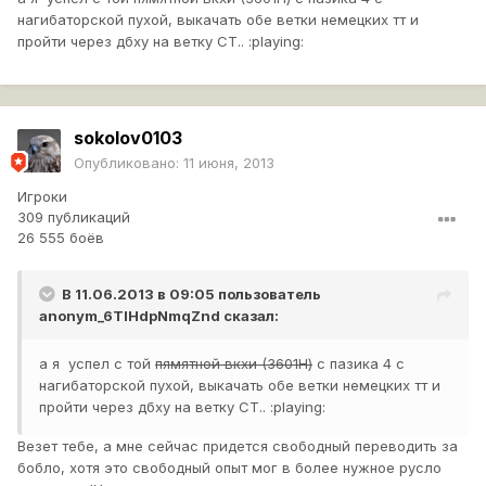
нагибаторской пухой, выкачать обе ветки немецких тт и
пройти через дбху на ветку СТ.. :playing:
sokolov0103
Опубликовано:
11 июня, 2013
Игроки
309 публикаций
26 555 боёв
В 11.06.2013 в 09:05 пользователь
anonym_6TlHdpNmqZnd
сказал:
а я успел с той
пямятной вкхи (3601Н)
с пазика 4 с
нагибаторской пухой, выкачать обе ветки немецких тт и
пройти через дбху на ветку СТ.. :playing:
Везет тебе, а мне сейчас придется свободный переводить за
бобло, хотя это свободный опыт мог в более нужное русло