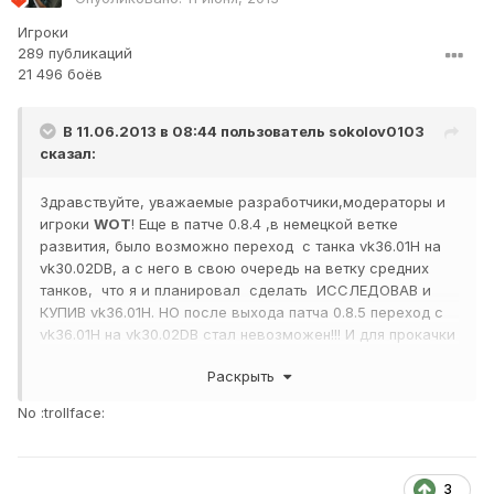
Игроки
289 публикаций
21 496 боёв
В 11.06.2013 в 08:44 пользователь
sokolov0103
сказал:
Здравствуйте, уважаемые разработчики,модераторы и
игроки
WOT
! Еще в патче 0.8.4 ,в немецкой ветке
развития, было возможно переход с танка vk36.01H на
vk30.02DB, а с него в свою очередь на ветку средних
танков, что я и планировал сделать ИССЛЕДОВАВ и
КУПИВ vk36.01H. НО после выхода патча 0.8.5 переход с
vk36.01H на vk30.02DB стал невозможен!!! И для прокачки
СТ нужно начинать ветку сначала. И возникает вопрос:
Раскрыть
будет ли в недалёком будущем возможен переход с
vk36.01H на ветку СТ?
No :trollface:
3