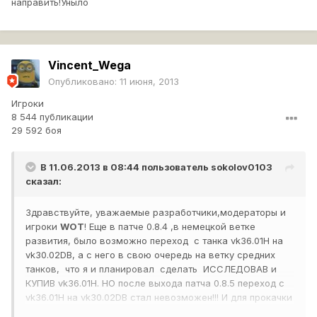
направить!Уныло
Vincent_Wega
Опубликовано:
11 июня, 2013
Игроки
8 544 публикации
29 592 боя
В 11.06.2013 в 08:44 пользователь
sokolov0103
сказал:
Здравствуйте, уважаемые разработчики,модераторы и
игроки
WOT
! Еще в патче 0.8.4 ,в немецкой ветке
развития, было возможно переход с танка vk36.01H на
vk30.02DB, а с него в свою очередь на ветку средних
танков, что я и планировал сделать ИССЛЕДОВАВ и
КУПИВ vk36.01H. НО после выхода патча 0.8.5 переход с
vk36.01H на vk30.02DB стал невозможен!!! И для прокачки
СТ нужно начинать ветку сначала. И возникает вопрос: