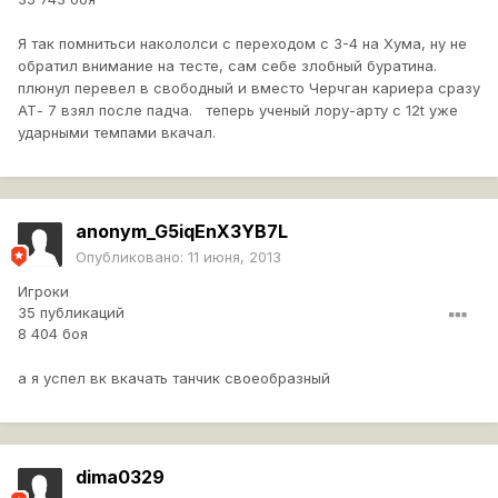
Я так помнитьси накололси с переходом с 3-4 на Хума, ну не
обратил внимание на тесте, сам себе злобный буратина.
плюнул перевел в свободный и вместо Черчган кариера сразу
АТ- 7 взял после падча. теперь ученый лору-арту с 12t уже
ударными темпами вкачал.
anonym_G5iqEnX3YB7L
Опубликовано:
11 июня, 2013
Игроки
35 публикаций
8 404 боя
а я успел вк вкачать танчик своеобразный
dima0329