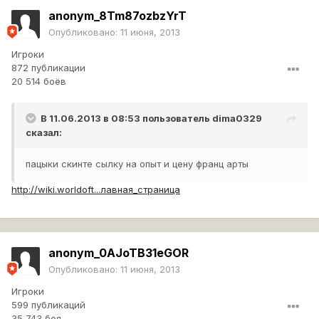
anonym_8Tm87ozbzYrT
Опубликовано:
11 июня, 2013
Игроки
872 публикации
20 514 боёв
В 11.06.2013 в 08:53 пользователь
dima0329
сказал:
пацыки скинте сылку на опыт и цену франц арты
http://wiki.worldoft...лавная_страница
anonym_0AJoTB31eGOR
Опубликовано:
11 июня, 2013
Игроки
599 публикаций
35 743 боя