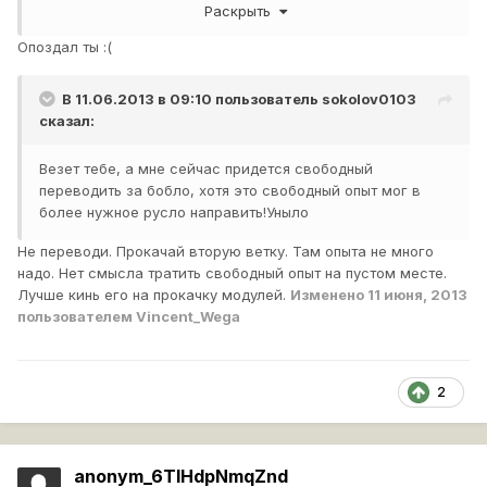
Раскрыть
будет ли в недалёком будущем возможен переход с
vk36.01H на ветку СТ?
Опоздал ты :(
В 11.06.2013 в 09:10 пользователь
sokolov0103
сказал:
Везет тебе, а мне сейчас придется свободный
переводить за бобло, хотя это свободный опыт мог в
более нужное русло направить!Уныло
Не переводи. Прокачай вторую ветку. Там опыта не много
надо. Нет смысла тратить свободный опыт на пустом месте.
Лучше кинь его на прокачку модулей.
Изменено
11 июня, 2013
пользователем Vincent_Wega
2
anonym_6TlHdpNmqZnd