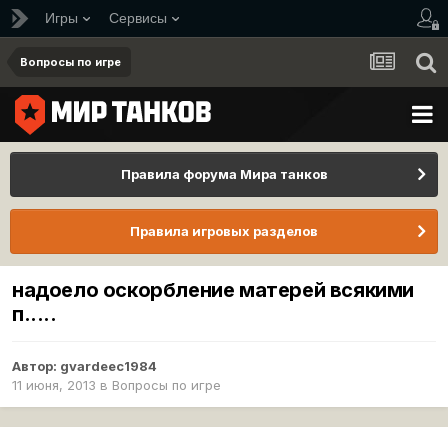
Игры
Сервисы
Вопросы по игре
Правила форума Мира танков
Правила игровых разделов
надоело оскорбление матерей всякими
п.....
Автор:
gvardeec1984
11 июня, 2013
в
Вопросы по игре