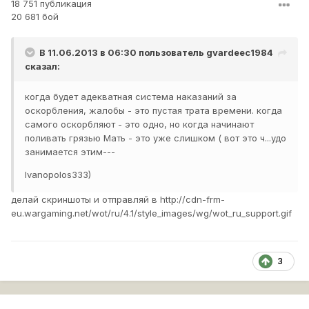
18 751 публикация
20 681 бой
В 11.06.2013 в 06:30 пользователь
gvardeec1984
сказал:
когда будет адекватная система наказаний за
оскорбления, жалобы - это пустая трата времени. когда
самого оскорбляют - это одно, но когда начинают
поливать грязью Мать - это уже слишком ( вот это ч...удо
занимается этим---
Ivanopolos333)
делай скриншоты и отправляй в
http://cdn-frm-
eu.wargaming.net/wot/ru/4.1/style_images/wg/wot_ru_support.gif
3