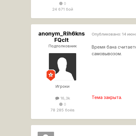
0
24 671 бой
anonym_Rih6kns
Опубликовано:
14 июн
FQcIt
Подполковник
Время бана считаетс
самовывозом.
Игроки
Тема закрыта.
16,3k
0
78 285 боёв