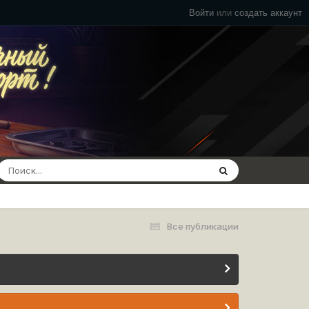
Войти
или
создать аккаунт
Все публикации