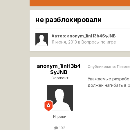
не разблокировали
Автор:
anonym_1inH3b4SyJNB
11 июня, 2013
в
Вопросы по игре
anonym_1inH3b4
Опубликовано:
11 июня
SyJNB
Сержант
Уважаемые разработч
должен нагибать в 
Игроки
192