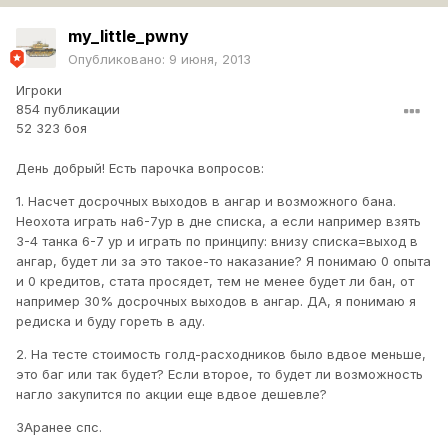
my_little_pwny
Опубликовано:
9 июня, 2013
Игроки
854 публикации
52 323 боя
День добрый! Есть парочка вопросов:
1. Насчет досрочных выходов в ангар и возможного бана.
Неохота играть на6-7ур в дне списка, а если например взять
3-4 танка 6-7 ур и играть по принципу: внизу списка=выход в
ангар, будет ли за это такое-то наказание? Я понимаю 0 опыта
и 0 кредитов, стата просядет, тем не менее будет ли бан, от
например 30% досрочных выходов в ангар. ДА, я понимаю я
редиска и буду гореть в аду.
2. На тесте стоимость голд-расходников было вдвое меньше,
это баг или так будет? Если второе, то будет ли возможность
нагло закупится по акции еще вдвое дешевле?
ЗАранее спс.