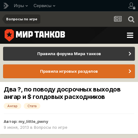
Игры
Сервисы
Вопросы по игре
Правила форума Мира танков
Правила игровых разделов
Два ?, по поводу досрочных выходов
ангар и $ голдовых расходников
Ангар
Стата
Автор:
my_little_pwny
9 июня, 2013
в
Вопросы по игре