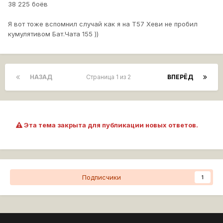
38 225 боёв
Я вот тоже вспомнил случай как я на Т57 Хеви не пробил
кумулятивом Бат.Чата 155 ))
НАЗАД
Страница 1 из 2
ВПЕРЁД
Эта тема закрыта для публикации новых ответов.
Подписчики
1
Перейти к списку тем