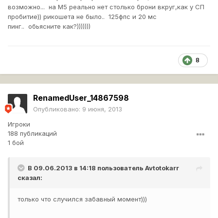
возможно... на М5 реально нет столько брони вкруг,как у СП
пробитие)) рикошета не было.. 125фпс и 20 мс
пинг.. обьясните как?)))))))
8
RenamedUser_14867598
Опубликовано:
9 июня, 2013
Игроки
188 публикаций
1 бой
В 09.06.2013 в 14:18 пользователь
Avtotokarr
сказал:
только что случился забавный момент)))