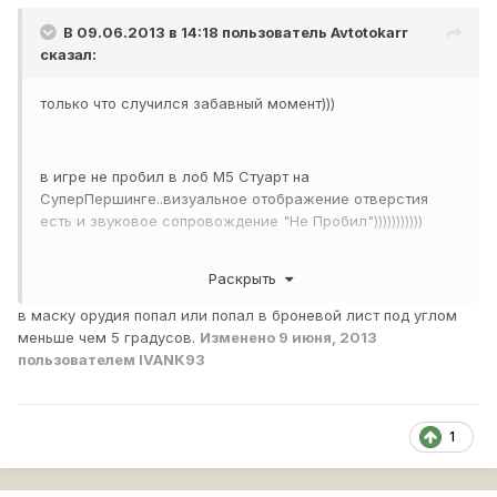
В 09.06.2013 в 14:18 пользователь
Avtotokarr
сказал:
только что случился забавный момент)))
в игре не пробил в лоб М5 Стуарт на
СуперПершинге..визуальное отображение отверстия
есть и звуковое сопровождение "Не Пробил")))))))))))
Раскрыть
я реально аж мышку выронил...
в маску орудия попал или попал в броневой лист под углом
меньше чем 5 градусов.
Изменено
9 июня, 2013
пользователем IVANK93
хотелось бы спросить разработчиков игры ,как такое
возможно... на М5 реально нет столько брони вкруг,как
у СП пробитие)) рикошета не было.. 125фпс и 20 мс
пинг.. обьясните как?)))))))
1