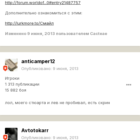
http://forum.worldof...0#entry21487757
хотелось бы спросить разработчиков игры ,как такое
Дополнительно ознакомиться с этим:
возможно... на М5 реально нет столько брони вкруг,как
у СП пробитие)) рикошета не было.. 125фпс и 20 мс
http://lurkmore.to/Смайл
пинг.. обьясните как?)))))))
Изменено
9 июня, 2013
пользователем Cacteae
anticamper12
Опубликовано:
9 июня, 2013
Игроки
1 313 публикации
15 882 боя
лол, моего стюарта и лев не пробивал, есть скрин
Avtotokarr
Опубликовано:
9 июня, 2013