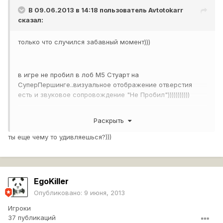
В 09.06.2013 в 14:18 пользователь
Avtotokarr
сказал:
только что случился забавный момент)))
в игре не пробил в лоб М5 Стуарт на
СуперПершинге..визуальное отображение отверстия
есть и звуковое сопровождение "Не Пробил")))))))))))
Раскрыть
я реально аж мышку выронил...
ты еще чему то удивляешься?)))
хотелось бы спросить разработчиков игры ,как такое
возможно... на М5 реально нет столько брони вкруг,как
у СП пробитие)) рикошета не было.. 125фпс и 20 мс
EgoKiller
пинг.. обьясните как?)))))))
Опубликовано:
9 июня, 2013
Игроки
37 публикаций