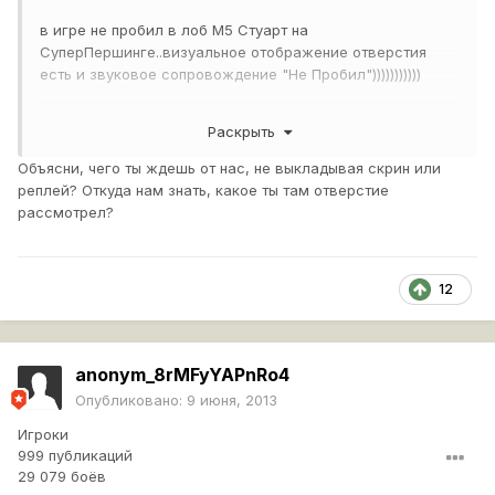
в игре не пробил в лоб М5 Стуарт на
СуперПершинге..визуальное отображение отверстия
есть и звуковое сопровождение "Не Пробил")))))))))))
Раскрыть
я реально аж мышку выронил...
Объясни, чего ты ждешь от нас, не выкладывая скрин или
реплей? Откуда нам знать, какое ты там отверстие
рассмотрел?
хотелось бы спросить разработчиков игры ,как такое
возможно... на М5 реально нет столько брони вкруг,как
у СП пробитие)) рикошета не было.. 125фпс и 20 мс
пинг.. обьясните как?)))))))
12
anonym_8rMFyYAPnRo4
Опубликовано:
9 июня, 2013
Игроки
999 публикаций
29 079 боёв