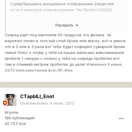
СуперПершинге..визуальное отображение отверстия
есть и звуковое сопровождение "Не Пробил")))))))))))
Раскрыть
я реально аж мышку выронил...
Снаряд идет под наклоном 45 градусов это физика ты
вероятно попал в толстый слой брони или маску вот и умнож
это в 2 или в 3 раза вот тебе будет кофицент сумарной брони
хотелось бы спросить разработчиков игры ,как такое
танка! Плюс к этому у тебя на пушке написано максимальное
возможно... на М5 реально нет столько брони вкруг,как
пробите т сморри с колько у тебя на снаряде пробитее вот
у СП пробитие)) рикошета не было.. 125фпс и 20 мс
там и отнимай метраж пробитее до цели!
Изменено
9 июня,
пинг.. обьясните как?)))))))
2013
пользователем dvd_HP_Rwa
CTapbILI_Enot
Опубликовано:
9 июня, 2013
Игроки
198 публикаций
40 753 боя