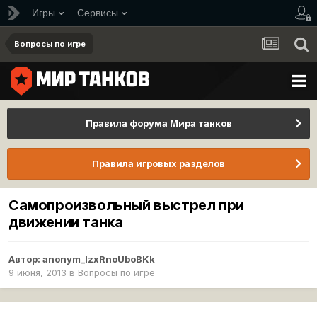
Игры
Сервисы
Вопросы по игре
Правила форума Мира танков
Правила игровых разделов
Самопроизвольный выстрел при
движении танка
Автор:
anonym_lzxRnoUboBKk
9 июня, 2013
в
Вопросы по игре