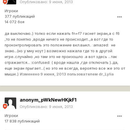
Опубликовано:
9 июня, 2013
Игроки
377 публикаций
14 072 боя
да выключаю..) толко если нажать fn+f7 гаснет экран,а c f6
,то не понятно ,вроде ничего не происходит..,а вот где то
проконтролировать это положение вкл.выкл.. :amazed: не
знаю...(но у мну ноут ) возможно нажала где то в другой
игре..случайно ,но там это не произошло .а вот здесь ...так
отражается... :confused: ( вроде нашла ,где отключать )..да,
еще экран прыгает...( но это не всегда, вероятно все же это от
мыши..)
Изменено
9 июня, 2013
пользователем dr_Lylia
anonym_pWkNewHKjkF1
Опубликовано:
9 июня, 2013
Игроки
17 838 публикаций