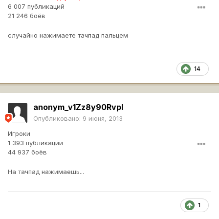
6 007 публикаций
21 246 боёв
случайно нажимаете тачпад пальцем
14
anonym_v1Zz8y90RvpI
Опубликовано:
9 июня, 2013
Игроки
1 393 публикации
44 937 боёв
На тачпад нажимаешь...
1