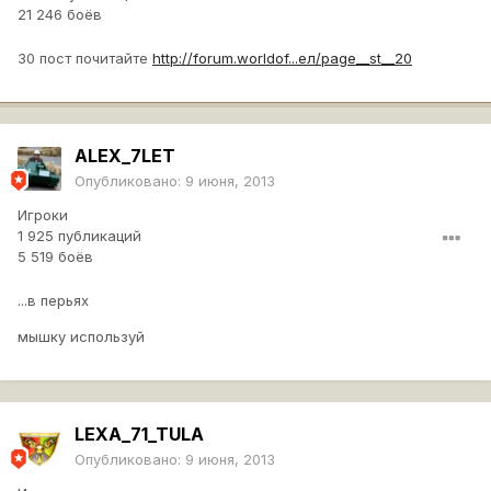
21 246 боёв
30 пост почитайте
http://forum.worldof...ел/page__st__20
ALEX_7LET
Опубликовано:
9 июня, 2013
Игроки
1 925 публикаций
5 519 боёв
...в перьях
мышку используй
LEXA_71_TULA
Опубликовано:
9 июня, 2013