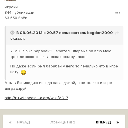
Игроки
844 публикации
63 650 боёв
В 08.06.2013 в 20:57 пользователь
bogdan2000
сказал:
У ИС-7 был барабан?! :amazed: Впервые за всю мою
трех летнюю жзнь в танках слышу такое!
Но даже если был барабан у него то печально что в игре
нету
А ты в Википедию иногда заглядывай, а не только в игре
деградируй:
http://ru.wikipedia....a.org/wiki/ИС-7
НАЗАД
Страница 1 из 2
ВПЕРЁД