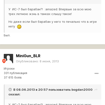
У ИС-7 был барабан?! :amazed: Впервые за всю мою
трех летнюю жзнь в танках слышу такое!
Но даже если был барабан у него то печально что в игре
нету
Был.
MiniGun_BLR
Опубликовано:
8 июня, 2013
Игроки
331 публикация
37 615 боёв
В 08.06.2013 в 20:57 пользователь
bogdan2000
сказал:
У ИС-7 был барабан?! :amazed: Впервые за всю мою