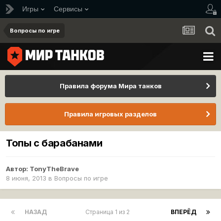
Игры
Сервисы
Вопросы по игре
Правила форума Мира танков
Правила игровых разделов
Топы с барабанами
Автор:
TonyTheBrave
8 июня, 2013
в
Вопросы по игре
НАЗАД
Страница 1 из 2
ВПЕРЁД