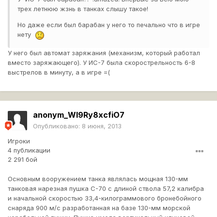
трех летнюю жзнь в танках слышу такое!
Но даже если был барабан у него то печально что в игре
нету
У него был автомат заряжания (механизм, который работал
вместо заряжающего). У ИС-7 была скорострельность 6-8
выстрелов в минуту, а в игре =(
anonym_WI9Ry8xcfiO7
Опубликовано:
8 июня, 2013
Игроки
4 публикации
2 291 бой
Основным вооружением танка являлась мощная 130-мм
танковая нарезная пушка С-70 с длиной ствола 57,2 калибра
и начальной скоростью 33,4-килограммового бронебойного
снаряда 900 м/с разработанная на базе 130-мм морской