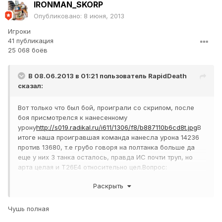
IRONMAN_SKORP
Опубликовано:
8 июня, 2013
Игроки
41 публикация
25 068 боёв
В 08.06.2013 в 01:21 пользователь
RapidDeath
сказал:
Вот только что был бой, проиграли со скрипом, после
боя присмотрелся к нанесенному
урону
http://s019.radikal.ru/i611/1306/f8/b887110b6cd8t.jpg
В
итоге наша проигравшая команда нанесла урона 14236
против 13680, т.е грубо говоря на полтанка больше да
еще у них 3 танка осталось, правда ИС почти труп, но
арта целая и Т26Е4 относительно цел.Вопрос:
Получается играли 15 против 18, или как?
Раскрыть
Чушь полная