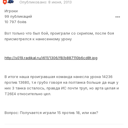
Опубликовано:
8 июня, 2013
Игроки
99 публикаций
10 797 боёв
Вот только что был бой, проиграли со скрипом, после боя
присмотрелся к нанесенному урону
http://s019.radikal.ru/i611/1306/f8/b887110b6cd8t.jpg
В итоге наша проигравшая команда нанесла урона 14236
против 13680, т.е грубо говоря на полтанка больше да еще у
них 3 танка осталось, правда ИС почти труп, но арта целая и
Т26Е4 относительно цел.
Вопрос: Получается играли 15 против 18, или как?