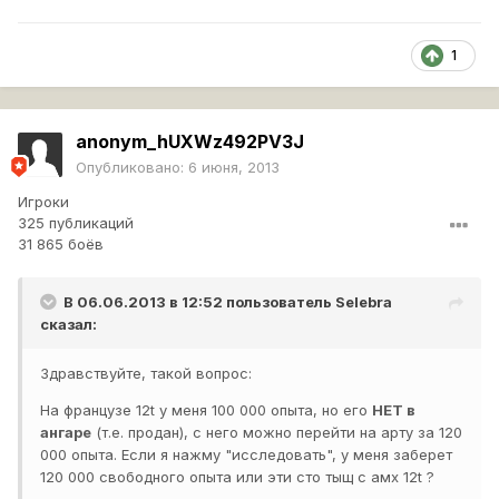
1
anonym_hUXWz492PV3J
Опубликовано:
6 июня, 2013
Игроки
325 публикаций
31 865 боёв
В 06.06.2013 в 12:52 пользователь
Selebra
сказал:
Здравствуйте, такой вопрос:
На французе 12t у меня 100 000 опыта, но его
НЕТ в
ангаре
(т.е. продан), с него можно перейти на арту за 120
000 опыта. Если я нажму "исследовать", у меня заберет
120 000 свободного опыта или эти сто тыщ с амх 12t ?