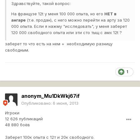
Здравствуйте, такой вопрос:
На французе 12t у меня 100 000 опыта, но его
НЕТ в
ангаре
(т.е. продан), с него можно перейти на арту за 120
000 опыта. Если я нажму "исследовать", у меня заберет
120 000 свободного опыта или эти сто тыщ с амх 12t ?
заберет то что есть на нем + необходимую разницу
свободным.
1
anonym_Mu1DkWkj67if
Опубликовано:
6 июня, 2013
Игроки
12 626 публикаций
48 880 боёв
Заберет 100к опыта с 12т и 20к свободного.