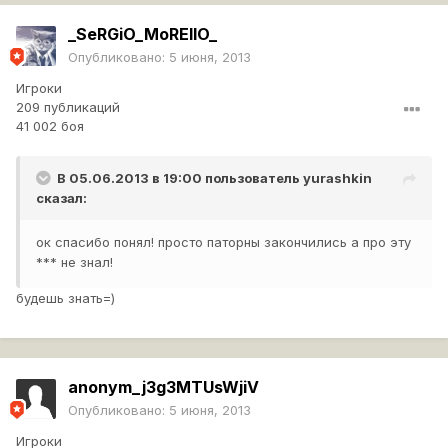
_SeRGiO_MoREllO_
Опубликовано:
5 июня, 2013
Игроки
209 публикаций
41 002 боя
В 05.06.2013 в 19:00 пользователь
yurashkin
сказал:
ок спасибо понял! просто паторны закончились а про эту
*** не знал!
будешь знать=)
anonym_j3g3MTUsWjiV
Опубликовано:
5 июня, 2013
Игроки