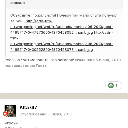
сказал:
Объясните, пожалуйста! Почему так мало опыта получил
за бой?
http://cdn-frm-
eu.wargaming.net/wot/ru/uploads/monthly_06_2013/post-
4495747-0-47973600-1370458052_thumb.jpg
http://cdn-
frm-
eu.wargaming.net/wot/ru/uploads/monthly_06_2013/post-
4495747-0-30552800-1370458073_thumb.jpg
Реально ! чот маловато! это заговор!
Изменено
5 июня, 2013
пользователем Гость
1
Alta747
Опубликовано:
5 июня, 2013
Игроки