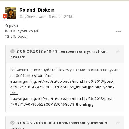
Roland_Diskein
Опубликовано:
5 июня, 2013
Игроки
15 385 публикаций
42 515 боёв
В 05.06.2013 в 18:48 пользователь
yurashkin
сказал:
Объясните, пожалуйста! Почему так мало опыта получил
за бой?
http://cdn-frm-
eu.wargaming.net/wot/ru/uploads/monthly_06_2013/post-
4495747-0-47973600-1370458052_thumb.jpg
http://cdn-
frm-
eu.wargaming.net/wot/ru/uploads/monthly_06_2013/post-
4495747-0-30552800-1370458073_thumb.jpg
В 05.06.2013 в 19:00 пользователь
yurashkin
сказал: