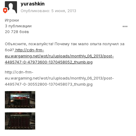
yurashkin
Опубликовано:
5 июня, 2013
Игроки
3 публикации
20 728 боёв
Объясните, пожалуйста! Почему так мало опыта получил за
бой?
http://cdn-frm-
eu.wargaming.net/wot/ru/uploads/monthly_06_2013/post-
4495747-0-47973600-1370458052_thumb.jpg
http://cdn-frm-
eu.wargaming.net/wot/ru/uploads/monthly_06_2013/post-
4495747-0-30552800-1370458073_thumb.jpg