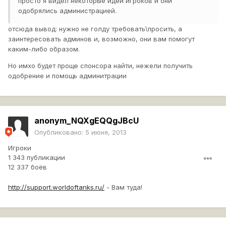
просто я видел некоторые идеи игроков и они
одобрялись администрацией.
отсюда вывод: нужно не голду требовать\просить, а
заинтересовать админов и, возможно, они вам помогут
каким-либо образом.
Но имхо будет проще спонсора найти, нежели получить
одобрение и помощь админитрации
anonym_NQXgEQQgJBcU
Опубликовано:
5 июня, 2013
Игроки
1 343 публикации
12 337 боёв
http://support.worldoftanks.ru/
- Вам туда!