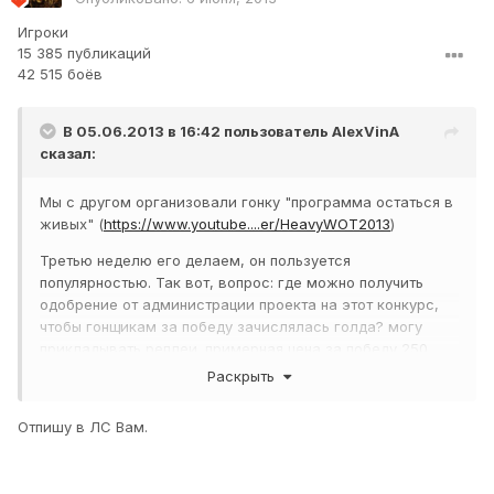
Игроки
15 385 публикаций
42 515 боёв
В 05.06.2013 в 16:42 пользователь
AlexVinA
сказал:
Мы с другом организовали гонку "программа остаться в
живых" (
https://www.youtube....er/HeavyWOT2013
)
Третью неделю его делаем, он пользуется
популярностью. Так вот, вопрос: где можно получить
одобрение от администрации проекта на этот конкурс,
чтобы гонщикам за победу зачислялась голда? могу
прикладывать реплеи. примерная цена за победу 250
голды или 500(сколько дадите). Гонка будет
Раскрыть
существовать из трёх этапов на разных картах
Отпишу в ЛС Вам.