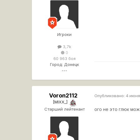
Игроки
3,7k
0
60 963 боя
Город:
Донецк
---
Voron2112
Опубликовано:
4 июня
[MIXX_]
Старший лейтенант
ого не это глюк мож