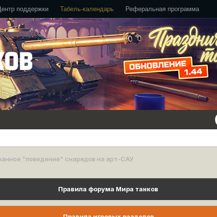
Центр поддержки
Табель-календарь
Реферальная программа
анное "поведение" снарядов на арт-САУ
Правила форума Мира танков
Правила игровых разделов