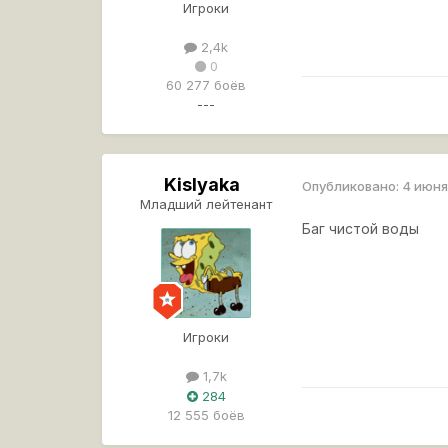
Игроки
2,4k
0
60 277 боёв
---
Kislyaka
Опубликовано:
4 июня
Младший лейтенант
Баг чистой воды
Игроки
1,7k
284
12 555 боёв