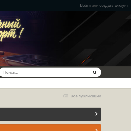
Войти
или
создать аккаунт
Все публикации