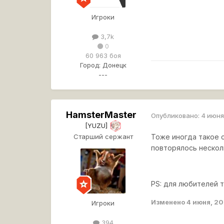
Игроки
3,7k
0
60 963 боя
Город:
Донецк
---
HamsterMaster
Опубликовано:
4 июня
[YUZU]
Старший сержант
Тоже иногда такое с
повторялось несколь
PS: для любителей 
Изменено
4 июня, 20
Игроки
394