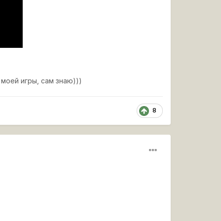
о
моей игры, сам знаю)))
8