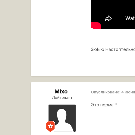
ЗюЫю Настоятельно
Mixo
Опубликовано:
4 июня
Лейтенант
Это норма!!!!