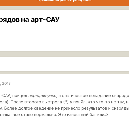
рядов на арт-САУ
, 2013
т-САУ, прицел
передвинулся,
а фактическое попадание снарядо
а). После второго выстрела (!!!) я понЯл, что что-то не так, 
. Более долгое сведение не принесло результатов и снаряды
анка, всё стало нормально. Это известный баг или...?