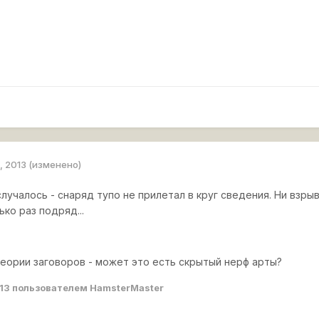
, 2013
(изменено)
лучалось - снаряд тупо не прилетал в круг сведения. Ни взры
ко раз подряд...
теории заговоров - может это есть скрытый нерф арты?
13
пользователем HamsterMaster