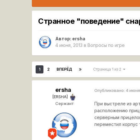
Странное "поведение" сна
Автор:
ersha
4 июня, 2013
в
Вопросы по игре
1
2
ВПЕРЁД
Страница 1 из 2
ersha
Опубликовано:
4 июня
[ERSHA]
Сержант
При выстреле из ар
расположению прицел
серверным прицелом
переместил корпус т