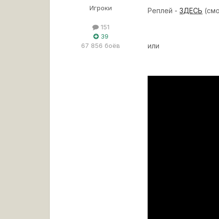
Игроки
Реплей -
ЗДЕСЬ
(смо
151
39
или
67 856 боёв