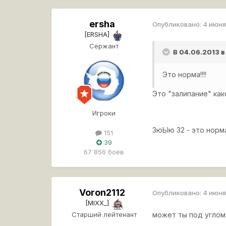
ersha
Опубликовано:
4 июня
[ERSHA]
Сержант
В 04.06.2013 в
Это норма!!!!
Это "залипание" как
Игроки
ЗюЫю 32 - это норма
151
39
67 856 боёв
Voron2112
Опубликовано:
4 июня
[MIXX_]
Старший лейтенант
может ты под углом