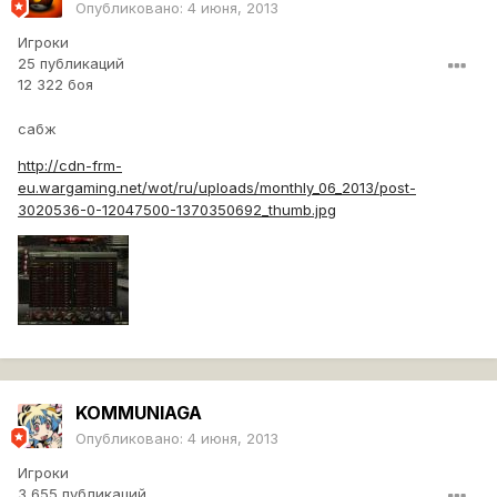
Опубликовано:
4 июня, 2013
Игроки
25 публикаций
12 322 боя
сабж
http://cdn-frm-
eu.wargaming.net/wot/ru/uploads/monthly_06_2013/post-
3020536-0-12047500-1370350692_thumb.jpg
KOMMUNIAGA
Опубликовано:
4 июня, 2013
Игроки
3 655 публикаций