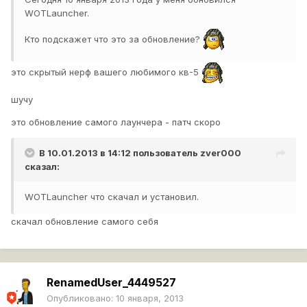
WOTLauncher.
Кто подскажет что это за обновление?
это скрытый нерф вашего любимого кв-5
шучу
это обновление самого лаунчера - патч скоро
В 10.01.2013 в 14:12 пользователь
zver000
сказал:
WOTLauncher что скачал и установил.
скачал обновление самого себя
RenamedUser_4449527
Опубликовано:
10 января, 2013