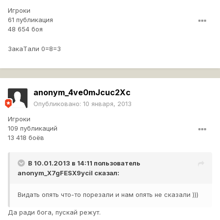
Игроки
61 публикация
48 654 боя
ЗакаTали 0=8=3
anonym_4ve0mJcuc2Xc
Опубликовано:
10 января, 2013
Игроки
109 публикаций
13 418 боёв
В 10.01.2013 в 14:11 пользователь
anonym_X7gFESX9ycil
сказал:
Видать опять что-то порезали и нам опять не сказали )))
Да ради бога, пускай режут.