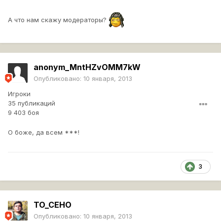
А что нам скажу модераторы?
anonym_MntHZvOMM7kW
Опубликовано:
10 января, 2013
Игроки
35 публикаций
9 403 боя
О боже, да всем ***!
3
TO_CEHO
Опубликовано:
10 января, 2013