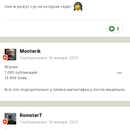
Они ж режут сук на котором седят
2
Monterik
Опубликовано:
10 января, 2013
Игроки
1 085 публикаций
13 809 боёв
Всё это подозрительно у Шпака магнитафон,у посла медальон.
RomsterT
Опубликовано:
10 января, 2013