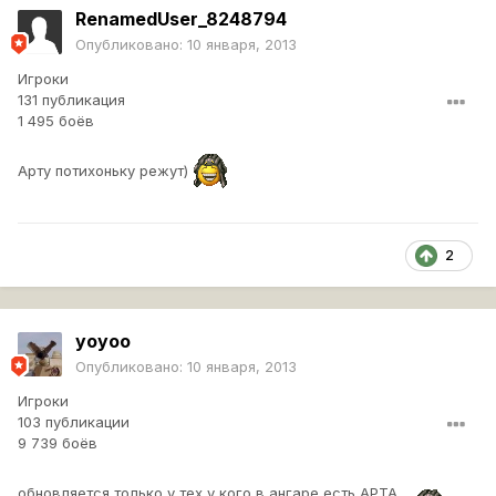
RenamedUser_8248794
Опубликовано:
10 января, 2013
Игроки
131 публикация
1 495 боёв
Арту потихоньку режут)
2
yoyoo
Опубликовано:
10 января, 2013
Игроки
103 публикации
9 739 боёв
обновляется только у тех у кого в ангаре есть АРТА .