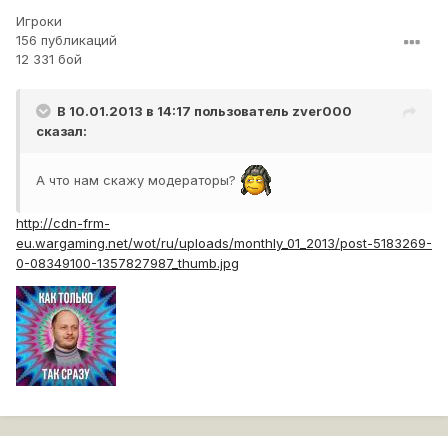
Игроки
156 публикаций
12 331 бой
В 10.01.2013 в 14:17 пользователь
zver000
сказал:
А что нам скажу модераторы?
http://cdn-frm-
eu.wargaming.net/wot/ru/uploads/monthly_01_2013/post-5183269-
0-08349100-1357827987_thumb.jpg