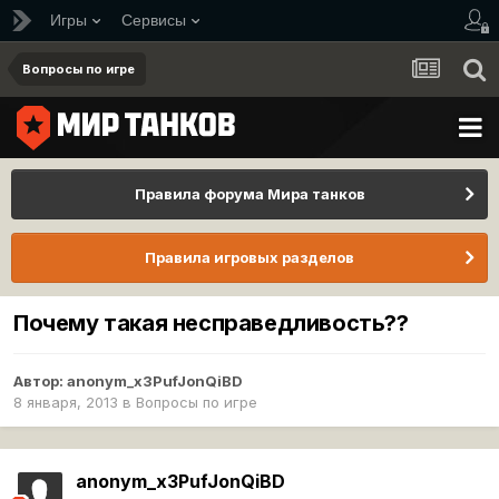
Игры
Сервисы
Вопросы по игре
Правила форума Мира танков
Правила игровых разделов
Почему такая несправедливость??
Автор:
anonym_x3PufJonQiBD
8 января, 2013
в
Вопросы по игре
anonym_x3PufJonQiBD