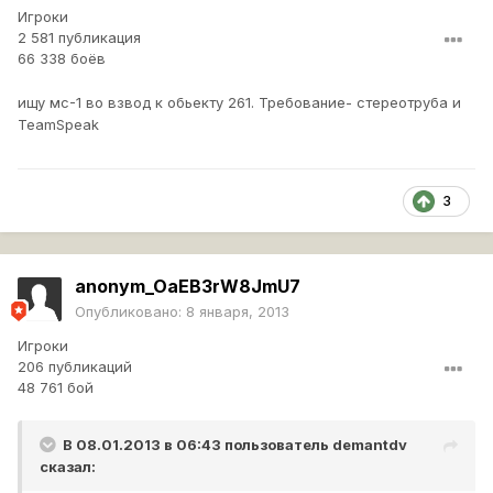
Игроки
2 581 публикация
66 338 боёв
ищу мс-1 во взвод к обьекту 261. Требование- стереотруба и
TeamSpeak
3
anonym_OaEB3rW8JmU7
Опубликовано:
8 января, 2013
Игроки
206 публикаций
48 761 бой
В 08.01.2013 в 06:43 пользователь
demantdv
сказал: