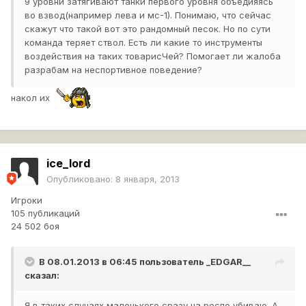
9 уровни затягивают танки первого уровня объедияясь
во взвод(например лева и мс-1). Понимаю, что сейчас
скажут что такой вот это рандомный песок. Но по сути
команда теряет ствол. Есть ли какие то инструменты
воздействия на таких товарисЧей? Помогает ли жалоба
разрабам на неспортивное поведение?
накол их
ice_lord
Опубликовано:
8 января, 2013
Игроки
105 публикаций
24 502 боя
В 08.01.2013 в 06:45 пользователь
_EDGAR__
сказал:
Я в таких случаях маленького сразу на респе убиваю. А