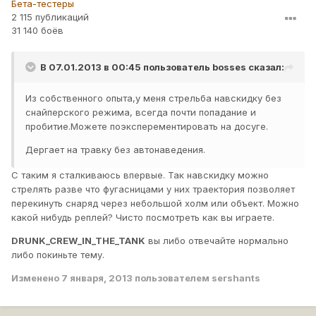
Бета-тестеры
2 115 публикаций
31 140 боёв
В 07.01.2013 в 00:45 пользователь
bosses
сказал:
Из собственного опыта,у меня стрельба навскидку без
снайперского режима, всегда почти попадание и
пробитие.Можете поэксперементировать на досуге.
Дергает на травку без автонаведения.
С таким я сталкиваюсь впервые. Так навскидку можно
стрелять разве что фугасницами у них траектория позволяет
перекинуть снаряд через небольшой холм или объект. Можно
какой нибудь реплей? Чисто посмотреть как вы играете.
DRUNK_CREW_IN_THE_TANK
вы либо отвечайте нормально
либо покиньте тему.
Изменено
7 января, 2013
пользователем sershants