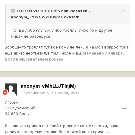
В 07.01.2013 в 00:55 пользователь
anonym_TYIYSWZHHw2X
сказал:
ТС, вы либо глупый, либо тролль, либо то и другое.
Никак не разберусь
Вообще-то троллят тут все кому не лень,а на мой вопрос пока
еще никто неответил,в том числе и вы.
Изменено
7 января,
2013
пользователем bosses
anonym_vMhLLJTInjMj
Опубликовано:
7 января, 2013
Игроки
186 публикаций
24 600 боёв
Я знаю что прицел и в снайп. режиме может неожиданно
дернутся во время сводки без всякой на то причины