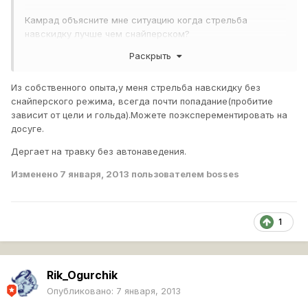
Камрад объясните мне ситуацию когда стрельба
навскидку лучше чем снайперском?
Раскрыть
У меня только в случае, на СТ,ЛТ и в любом другом
динамичном танце где до оптики дело не доходит
Из собственного опыта,у меня стрельба навскидку без
снайперского режима, всегда почти попадание(пробитие
зависит от цели и гольда).Можете поэксперементировать на
досуге.
Дергает на травку без автонаведения.
Изменено
7 января, 2013
пользователем bosses
1
Rik_Ogurchik
Опубликовано:
7 января, 2013