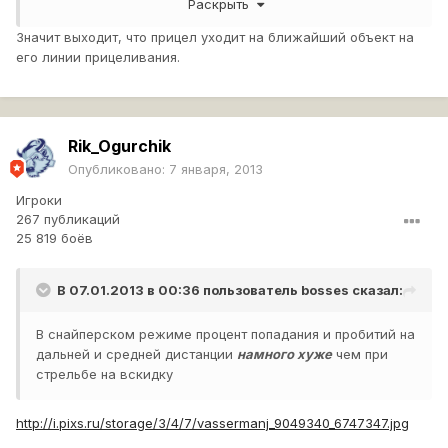
Раскрыть
У меня только в случае, на СТ,ЛТ и в любом другом
динамичном танце где до оптики дело не доходит
Значит выходит, что прицел уходит на ближайший объект на
его линии прицеливания.
Rik_Ogurchik
Опубликовано:
7 января, 2013
Игроки
267 публикаций
25 819 боёв
В 07.01.2013 в 00:36 пользователь
bosses
сказал:
В снайперском режиме процент попадания и пробитий на
дальней и средней дистанции
намного хуже
чем при
стрельбе на вскидку
http://i.pixs.ru/storage/3/4/7/vassermanj_9049340_6747347.jpg