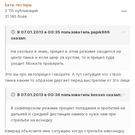
Бета-тестеры
2 115 публикаций
31 140 боёв
В 07.01.2013 в 00:35 пользователь
papik666
сказал:
На сколько я знаю, прицел в этом режиме сводится на
центр танка и если ценр за кустом, то и прицел туда
уходит. Можете проверить.
Это вы про автоприцел говорите. А тут ситуация что ствол
танка каким то образом дергает перед выстрелом от 3го лица
В 07.01.2013 в 00:36 пользователь
bosses
сказал:
В снайперском режиме процент попадания и пробитий на
дальней и средней дистанции намного хуже чем при
стрельбе на вскидку
Камрад объясните мне ситуацию когда стрельба навскидку