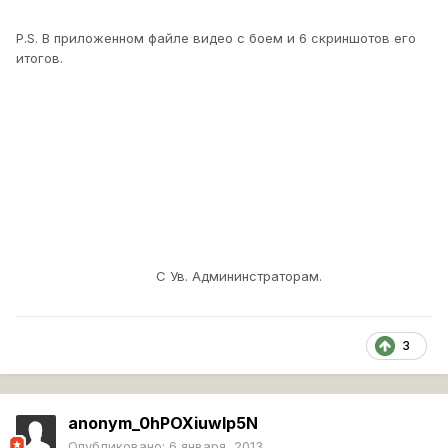
P.S. В приложенном файле видео с боем и 6 скриншотов его
итогов.
С Ув. Админинстраторам.
3
anonym_0hPOXiuwlp5N
Опубликовано:
6 января, 2013