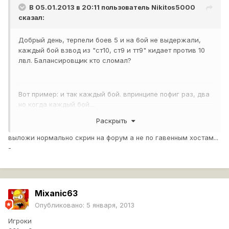
В 05.01.2013 в 20:11 пользователь
Nikitos5000
сказал:
Добрый день, терпели боев 5 и на 6ой не выдержали,
каждый бой взвод из "ст10, ст9 и тт9" кидает против 10
лвл. Балансировщик кто сломал?
Вот пример: и так каждый бой. впринципе пофиг раз, два
но когда каждый бой....
Раскрыть
выложи нормально скрин на форум а не по гавенным хостам...
http://imglink.ru/thumbnails/06-01-
-
13/e9aafef55967c4f679da8e20470951ed.jpg
Mixanic63
Опубликовано:
5 января, 2013
Игроки