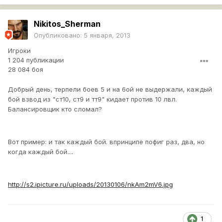
Nikitos_Sherman
Опубликовано:
5 января, 2013
Игроки
1 204 публикации
28 084 боя
Добрый день, терпели боев 5 и на 6ой не выдержали, каждый
бой взвод из "ст10, ст9 и тт9" кидает против 10 лвл.
Балансировщик кто сломал?
Вот пример: и так каждый бой. впринципе пофиг раз, два, но
когда каждый бой....
http://s2.ipicture.ru/uploads/20130106/nkAm2mV6.jpg
1