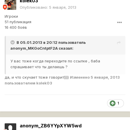
kolek03
Опубликовано:
5 января, 2013
Игроки
51 публикация
16 400 боёв
В 05.01.2013 в 20:12 пользователь
anonym_MKGoCntptF2A
сказал:
У вас тоже когда переходите по ссылке , баба
спрашивает что ты делаешь ?
да, и что скучает тоже говорит))))
Изменено
5 января, 2013
пользователем kolek03
1
anonym_ZB6YYpXYW5wd