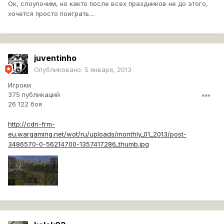
Ок, слоупочим, но както после всех праздников не до этого,
хочется просто поиграть....
juventinho
Опубликовано:
5 января, 2013
Игроки
375 публикаций
26 122 боя
http://cdn-frm-
eu.wargaming.net/wot/ru/uploads/monthly_01_2013/post-
3486570-0-56214700-1357417286_thumb.jpg