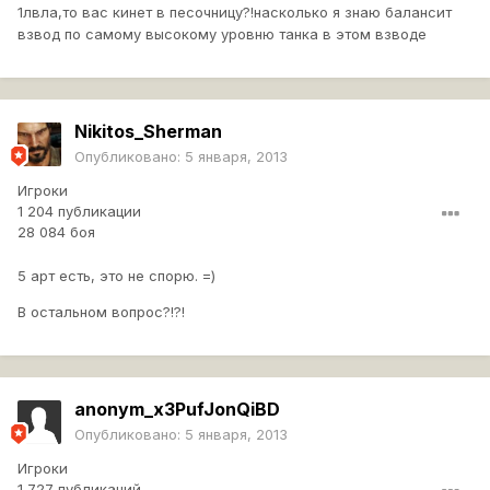
1лвла,то вас кинет в песочницу?!насколько я знаю балансит
взвод по самому высокому уровню танка в этом взводе
Nikitos_Sherman
Опубликовано:
5 января, 2013
Игроки
1 204 публикации
28 084 боя
5 арт есть, это не спорю. =)
В остальном вопрос?!?!
anonym_x3PufJonQiBD
Опубликовано:
5 января, 2013
Игроки
1 727 публикаций