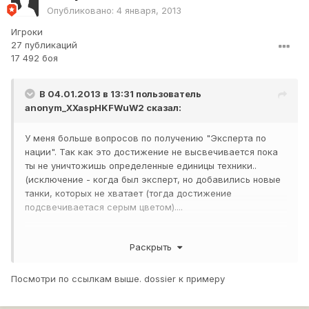
Опубликовано:
4 января, 2013
Игроки
27 публикаций
17 492 боя
В 04.01.2013 в 13:31 пользователь
anonym_XXaspHKFWuW2
сказал:
У меня больше вопросов по получению "Эксперта по
нации". Так как это достижение не высвечивается пока
ты не уничтожишь определенные единицы техники..
(исключение - когда был эксперт, но добавились новые
танки, которых не хватает (тогда достижение
подсвечиваетася серым цветом)....
Раскрыть
Главное не знаешь какие танки еще нужно
уничтожить...не буду ведь я записывать.....
Посмотри по ссылкам выше. dossier к примеру