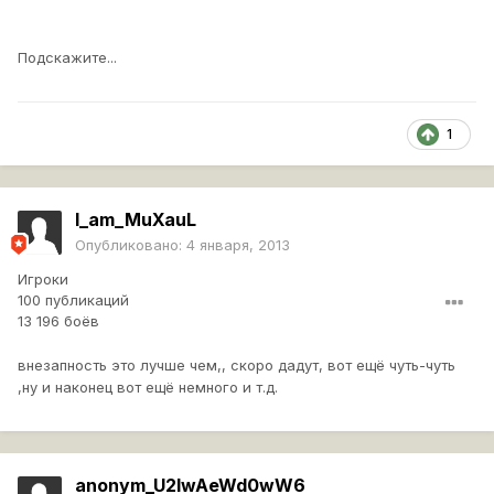
Подскажите...
1
I_am_MuXauL
Опубликовано:
4 января, 2013
Игроки
100 публикаций
13 196 боёв
внезапность это лучше чем,, скоро дадут, вот ещё чуть-чуть
,ну и наконец вот ещё немного и т.д.
anonym_U2IwAeWd0wW6