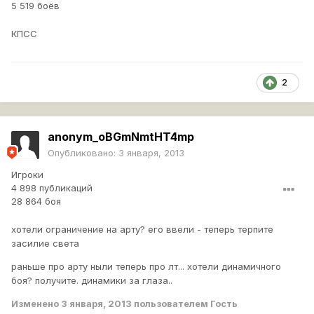
5 519 боёв
КПСС
2
anonym_oBGmNmtHT4mp
Опубликовано:
3 января, 2013
Игроки
4 898 публикаций
28 864 боя
хотели ограничение на арту? его ввели - теперь терпите
засилие света
раньше про арту ныли теперь про лт... хотели динамичного
боя? получите. динамики за глаза..
Изменено
3 января, 2013
пользователем Гость