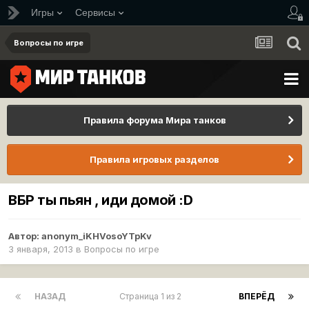
Игры
Сервисы
Вопросы по игре
Правила форума Мира танков
Правила игровых разделов
ВБР ты пьян , иди домой :D
Автор:
anonym_iKHVosoYTpKv
3 января, 2013
в
Вопросы по игре
НАЗАД
Страница 1 из 2
ВПЕРЁД