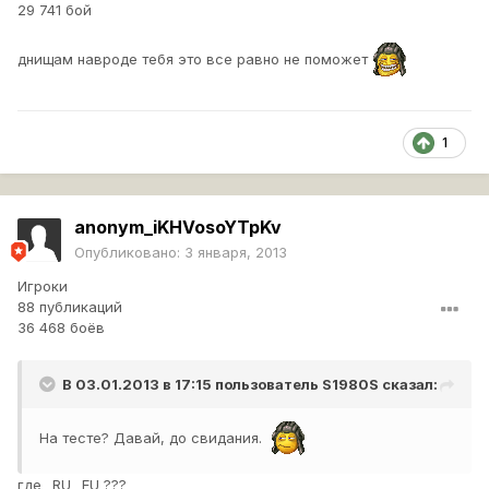
29 741 бой
днищам навроде тебя это все равно не поможет
1
anonym_iKHVosoYTpKv
Опубликовано:
3 января, 2013
Игроки
88 публикаций
36 468 боёв
В 03.01.2013 в 17:15 пользователь
S1980S
сказал:
На тесте? Давай, до свидания.
где _RU _EU ???