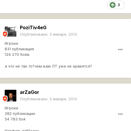
3
PoziTiv4eG
Опубликовано:
3 января, 2013
Игроки
831 публикация
124 270 боёв
а что не так то?чем вам ЛТ уже не нравятся?
arZaGor
Опубликовано:
3 января, 2013
Игроки
282 публикации
54 783 боя
Нерфить лт!!!1адин