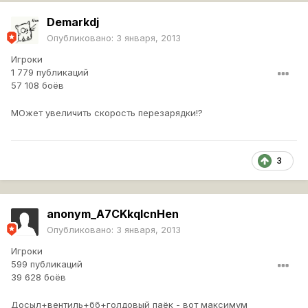
Demarkdj
Опубликовано:
3 января, 2013
Игроки
1 779 публикаций
57 108 боёв
МОжет увеличить скорость перезарядки!?
3
anonym_A7CKkqlcnHen
Опубликовано:
3 января, 2013
Игроки
599 публикаций
39 628 боёв
Досыл+вентиль+бб+голдовый паёк - вот максимум