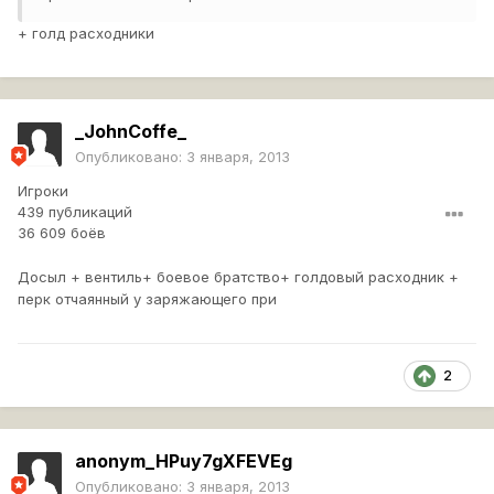
+ голд расходники
_JohnCoffe_
Опубликовано:
3 января, 2013
Игроки
439 публикаций
36 609 боёв
Досыл + вентиль+ боевое братство+ голдовый расходник +
перк отчаянный у заряжающего при
2
anonym_HPuy7gXFEVEg
Опубликовано:
3 января, 2013