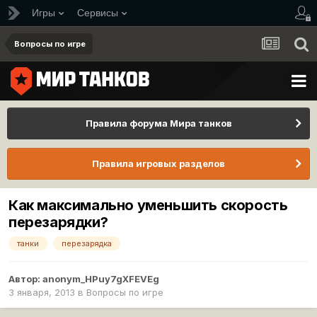
Игры
Сервисы
Вопросы по игре
Правила форума Мира танков
Правила игровых разделов
Как максимально уменьшить скорость
перезарядки?
танки
перезарядка
Автор:
anonym_HPuy7gXFEVEg
3 января, 2013
в
Вопросы по игре