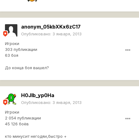
anonym_05kbXKx6zC17
Опубликовано:
3 января, 2013
Игроки
303 публикации
63 боя
До конца боя вышел?
H0JIb_yp0Ha
Опубликовано:
3 января, 2013
Игроки
2 054 публикации
45 126 боёв
кто минусит негодяи,быстро +