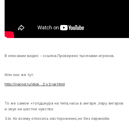
В описании видео - ссылка.Проверено тысячами игроков.
Или оно же тут:
http://narod.ru/disk....2.v.3.rar.html
То же самое +голдшкура на типа,часы в ангаре ,пару ангаров
и звук на шестое чувство.
З.Ы. Ко всему относись настороженно,но без паранойи.