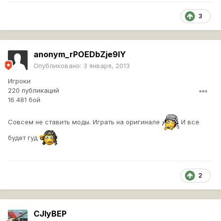
3
anonym_rPOEDbZje9lY
Опубликовано:
3 января, 2013
Игроки
220 публикаций
16 481 бой
Совсем не ставить моды. Играть на оригинале
И все
будет гуд
2
CJIyBEP