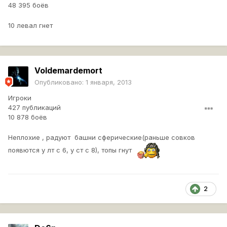
48 395 боёв
10 левал гнет
Voldemardemort
Опубликовано:
1 января, 2013
Игроки
427 публикаций
10 878 боёв
Неплохие , радуют башни сферические(раньше совков
появются у лт с 6, у ст с 8), топы гнут
2