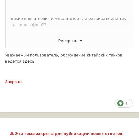
какие впечатления и мысли-стоит ли развивать или так
танки для фана??
Раскрыть
просьба не писать-типа китайцы гафно или нагибаторы и
все в таком духе,хотелось бы более развернутых
Уважаемый пользователь, обсуждение китайских танков
ответов и мнений об технике
ведётся
здесь
.
С уважение maxkot8787
Закрыто.
1
Эта тема закрыта для публикации новых ответов.