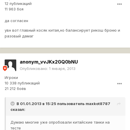
12 публикаций
11 963 боя
да согласен
увн вот главный косяк китая,но балансирует рикош броню и
разовый дамаг
anonym_vvJKx2GQ0bNU
Опубликовано:
1 января, 2013
Игроки
10 338 публикаций
21 212 боёв
В 01.01.2013 в 15:25 пользователь
maxkot8787
сказал:
Думаю многие уже опробовали китайские танки на
тесте