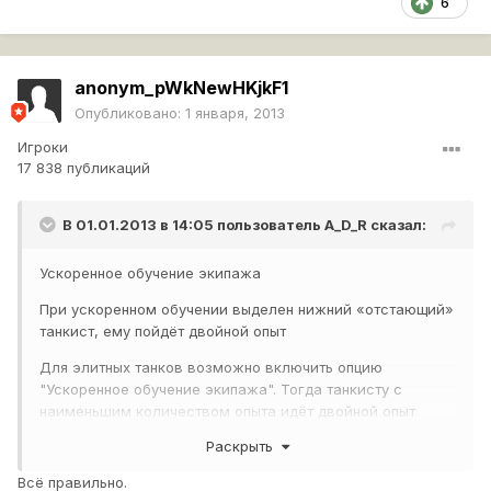
6
anonym_pWkNewHKjkF1
Опубликовано:
1 января, 2013
Игроки
17 838 публикаций
В 01.01.2013 в 14:05 пользователь
A_D_R
сказал:
Ускоренное обучение экипажа
При ускоренном обучении выделен нижний «отстающий»
танкист, ему пойдёт двойной опыт
Для элитных танков возможно включить опцию
"Ускоренное обучение экипажа". Тогда танкисту с
наименьшим количеством опыта идёт двойной опыт
(добавляется тот, который раньше шёл на танк для
Раскрыть
прокачки модулей). В интерфейсе этот танкист
выделяется стрелочкой. Так как на разных танках разное
Всё правильно.