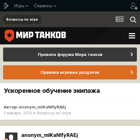
Игры
Сервисы
Вопросы по игре
Правила форума Мира танков
Правила игровых разделов
Ускоренное обучение экипажа
Автор:
anonym_mlKaNIfyRAEj
1 января, 2013
в
Вопросы по игре
anonym_mlKaNIfyRAEj