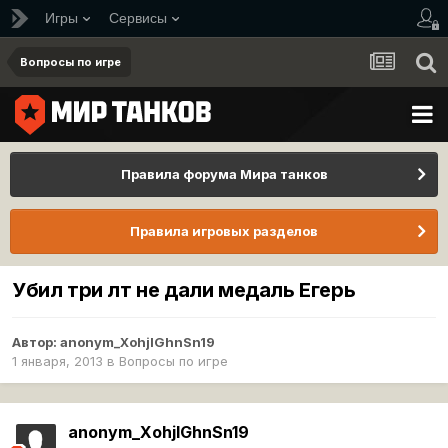
Игры
Сервисы
Вопросы по игре
Правила форума Мира танков
Правила игровых разделов
Убил три лт не дали медаль Егерь
Автор:
anonym_XohjlGhnSn19
1 января, 2013
в
Вопросы по игре
anonym_XohjlGhnSn19