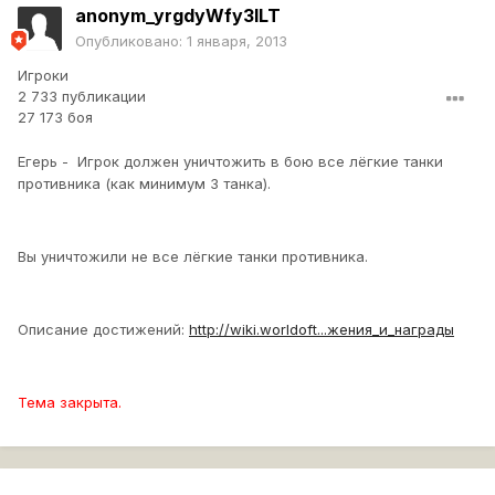
anonym_yrgdyWfy3ILT
Опубликовано:
1 января, 2013
Игроки
2 733 публикации
27 173 боя
Егерь - Игрок должен уничтожить в бою все лёгкие танки
противника (как минимум 3 танка).
Вы уничтожили не все лёгкие танки противника.
Описание достижений:
http://wiki.worldoft...жения_и_награды
Тема закрыта.