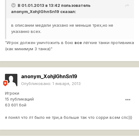
В 01.01.2013 в 13:42 пользователь
anonym_XohjlGhnSn19
сказал:
в описании медали указано не меньше трех,но не
указанно всех.
"Игрок должен уничтожить в бою
все
лёгкие танки противника
(как минимум 3 танка)"
anonym_XohjlGhnSn19
Опубликовано:
1 января, 2013
Игроки
15 публикаций
63 601 бой
я понял что лт было не три,а больше так что сорри всем спс)))