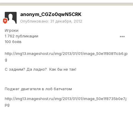
anonym_CGZo0qwN5CRK
Опубликовано:
31 декабря, 2012
Игроки
1 762 публикации
100 боёв
http://img13.imageshost.ru/img/2013/01/01/image_50e1f80811cb6.jp
g
С задним? Да ладно? Как бы не так!
Поджег двигателя в лоб батчатом
http://img13.imageshost.ru/img/2013/01/01/image_50e1f8735b0e7.j
pg