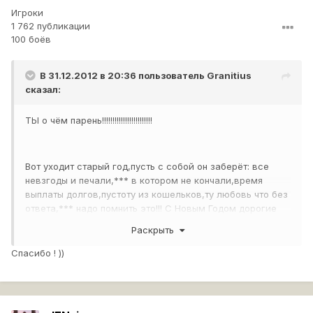
Игроки
1 762 публикации
100 боёв
В 31.12.2012 в 20:36 пользователь
Granitius
сказал:
ТЫ о чём парень!!!!!!!!!!!!!!!!!!!!!!!!
Вот уходит старый год,пусть с собой он заберёт: все
невзгоды и печали,*** в котором не кончали,время
выплаты долгов,пустоту из кошельков,ту любовь что без
ответа,*** надо помнить это!!! С Новым Годом дорогие
танкисты и танкистки!!!
Раскрыть
Спасибо ! ))
Иди за стол уже!!!!!!!!!!!!!!!!!!!