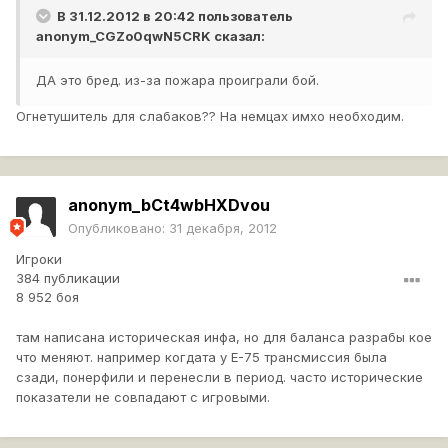
В 31.12.2012 в 20:42 пользователь
anonym_CGZo0qwN5CRK
сказал:
ДА это бред. из-за пожара проиграли бой.
Огнетушитель для слабаков?? На немцах имхо необходим.
anonym_bCt4wbHXDvou
Опубликовано:
31 декабря, 2012
Игроки
384 публикации
8 952 боя
там написана историческая инфа, но для баланса разрабы кое
что меняют. например когдата у E-75 трансмиссия была
сзади, понерфили и перенесли в период. часто исторические
показатели не совпадают с игровыми.