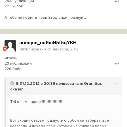
253 публикации
22 151 бой
А тебе не пофиг в новый год,сиди празнуй.....
anonym_nu6mN5f5qYKH
Опубликовано:
31 декабря, 2012
Игроки
23 публикации
220 боёв
В 31.12.2012 в 20:36 пользователь
Granitius
сказал:
ТЫ о чём парень!!!!!!!!!!!!!!!!!!!!!!!!
Вот уходит старый год,пусть с собой он заберёт: все
невзгоды и печали,*** в котором не кончали,время