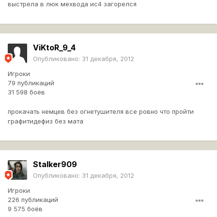
выстрела в люк мехвода ис4 загорелся
ViKtoR_9_4
Хотя бы честно сказали что в одном из патчей движок
Опубликовано:
31 декабря, 2012
перенесли вперед
Игроки
79 публикаций
31 598 боёв
Реплей:
прокачать немцев без огнетушителя все ровно что пройти
графитидефиз без мата
Stalker909
Опубликовано:
31 декабря, 2012
Игроки
226 публикаций
9 575 боёв