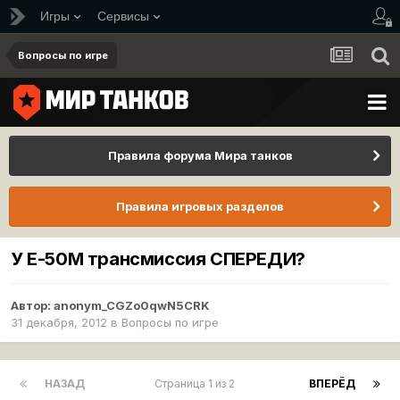
Игры
Сервисы
Вопросы по игре
Правила форума Мира танков
Правила игровых разделов
У Е-50М трансмиссия СПЕРЕДИ?
Автор:
anonym_CGZo0qwN5CRK
31 декабря, 2012
в
Вопросы по игре
НАЗАД
Страница 1 из 2
ВПЕРЁД