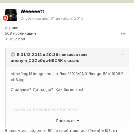
Weeeeett
Опубликовано:
31 декабря, 2012
Игроки
508 публикаций
31 052 боя
В 31.12.2012 в 20:36 пользователь
anonym_CGZo0qwN5CRK
сказал:
http://img13.imageshost.ru/img/2013/01/01/image_50e1f80811
cb6.jpg
С задним? Да ладно? Как бы не так!
Поджег двигателя в лоб батчатом
http://img13.imageshost.ru/img/2013/01/01/image_50e1f8735
Раскрыть
b0e7.jpg
В одном из гайдов от ВГ по пробитию, ис4(9лвл) м103, от