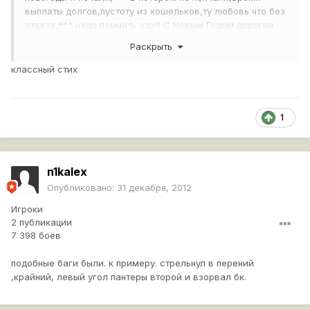
выплаты долгов,пустоту из кошельков,ту любовь что без
ответа,*** надо помнить это!!! С Новым Годом дорогие
танкисты и танкистки!!!
Раскрыть
классный стих
Иди за стол уже!!!!!!!!!!!!!!!!!!!
1
n1kalex
Опубликовано:
31 декабря, 2012
Игроки
2 публикации
7 398 боёв
подобные баги были. к примеру. стрельнул в перений
,крайний, левый угол пантеры второй и взорвал бк.