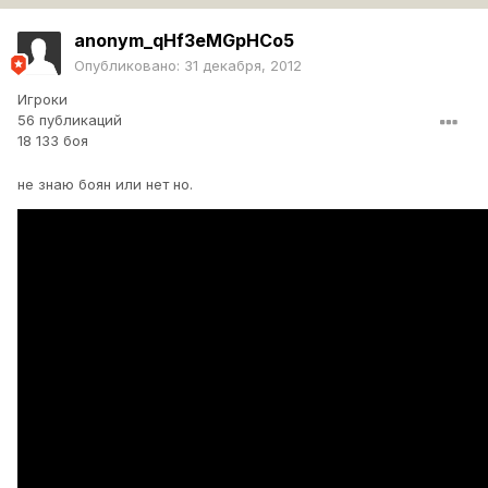
anonym_qHf3eMGpHCo5
Опубликовано:
31 декабря, 2012
Игроки
56 публикаций
18 133 боя
не знаю боян или нет но.