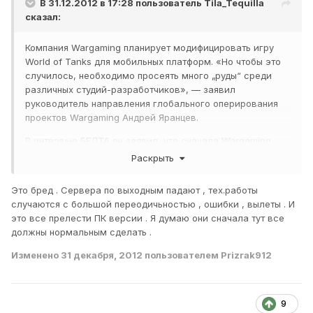
В 31.12.2012 в 17:28 пользователь
Tila_Tequilla
сказал:
Компания Wargaming планирует модифицировать игру
World of Tanks для мобильных платформ. «Но чтобы это
случилось, необходимо просеять много „руды“ среди
различных студий-разработчиков», — заявил
руководитель направления глобального оперирования
проектов Wargaming Андрей Яранцев.
В интервью БЕЛТА он заявил, что сначала Wargaming
проведет серию исследований: создаст небольшой
Раскрыть
прототип, организует закрытое тестирование и
проанализирует полученные результаты. «Может быть,
Это бред . Сервера по выходным падают , тех.работы
это будет не оригинальный „Мир танков“, но созданные
случаются с большой переодичьностью , ошибки , вылеты . И
на базе этой франшизы приложения должны появляться
это все прелести ПК версии . Я думаю они сначала тут все
на всех платформах», — сказал Андрей Яранцев.
должны нормальным сделать .
Платформы, на которых можно будет увидеть World of
Изменено
31 декабря, 2012
пользователем Prizrak912
Tanks, в Wargaming пока не называют. Андрей Яранцев
лишь заверил, что игру хотят выпустить почти на всех
популярных ОС.
9