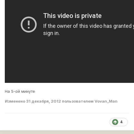
На 5-ой минуте
Изменено
31 декабря, 2012
пользователем Vovan_Man
4