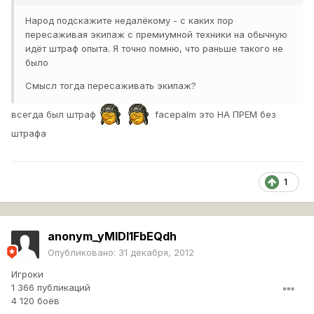
Народ подскажите недалёкому - с каких пор
пересаживая экипаж с премиумной техники на обычную
идёт штраф опыта. Я точно помню, что раньше такого не
было
Смысл тогда пересаживать экипаж?
всегда был штраф
facepalm это НА ПРЕМ без
штрафа
1
anonym_yMIDl1FbEQdh
Опубликовано:
31 декабря, 2012
Игроки
1 366 публикаций
4 120 боёв