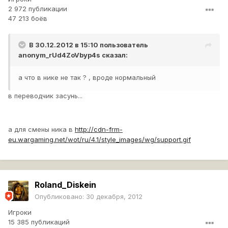
2 972 публикации
47 213 боёв
В 30.12.2012 в 15:10 пользователь
anonym_rUd4ZoVbyp4s
сказал:
а что в нике не так ? , вроде нормальный
в переводчик засунь...
а для смены ника в
http://cdn-frm-
eu.wargaming.net/wot/ru/4.1/style_images/wg/support.gif
Roland_Diskein
Опубликовано:
30 декабря, 2012
Игроки
15 385 публикаций