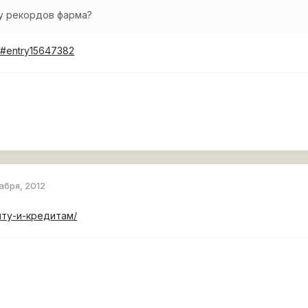
цу рекордов фарма?
..2#entry15647382
абря, 2012
..ыту-и-кредитам/