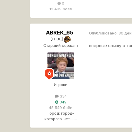
0
12 439 боёв
ABREK_65
Опубликовано:
30 дек
[FI-BU]
Старший сержант
впервые слышу о та
Игроки
334
349
48 549 боёв
Город:
город-
которого-нет........