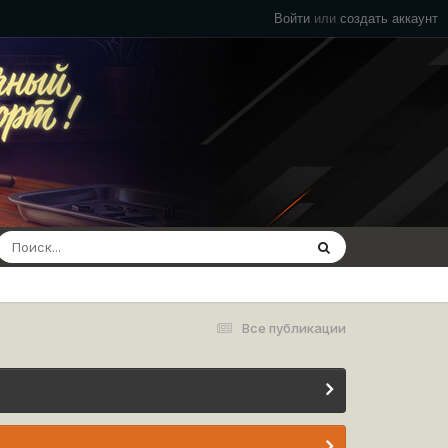
Войти
или
создать аккаунт
Все публикации