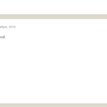
абря, 2012
кой