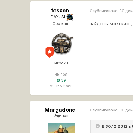
foskon
Опубликовано:
30 дек
[DAXUS]
Сержант
найдешь-мне скинь,
Игроки
208
39
50 165 боёв
Margadond
Опубликовано:
30 дек
Эцилоп
В 30.12.2012 в