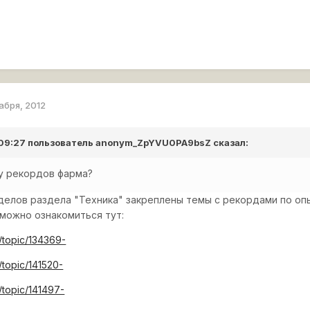
абря, 2012
 09:27 пользователь
anonym_ZpYVU0PA9bsZ
сказал:
цу рекордов фарма?
делов раздела "Техника" закреплены темы с рекордами по оп
 можно ознакомиться тут:
.?/topic/134369-
?/topic/141520-
?/topic/141497-