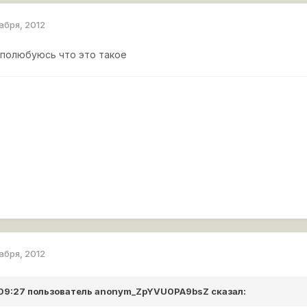
абря, 2012
 полюбуюсь что это такое
абря, 2012
 09:27 пользователь
anonym_ZpYVU0PA9bsZ
сказал: