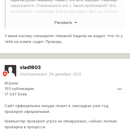
запускается. Сталкивался кто с такой проблемой? Это
проблема в скачанном файле или вирус был до этого и
просто воспользовался процессом установки?
Раскрыть
У меня каспер секьюрити. Никакой бацилы не видел. Что-то у
тебя на компе сидит. Проверь.
ПС путь до обнаруженного файла
C:\USERS\XXXXX\APPDATA\LOCAL\TEMP\IS-
HBFQS.TMP\WOT_INTERNET_INSTALL_CT.TMP
vlad1603
Опубликовано:
29 декабря, 2012
Игроки
103 публикации
17 037 боёв
Сайт оффицальнее некуда лежит в закладках уже год,
проверил официальный.
Компьютер проверил угроз не обнаружено, сейчас полная
проверка в процессе.