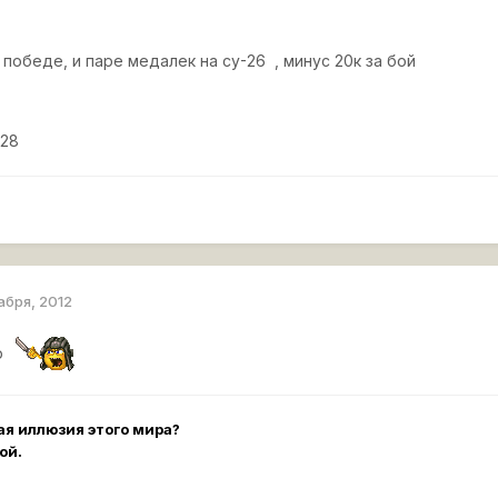
, победе, и паре медалек на су-26 , минус 20к за бой
 28
абря, 2012
ию
ая иллюзия этого мира?
ой.