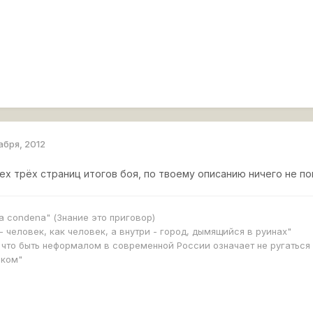
абря, 2012
х трёх страниц итогов боя, по твоему описанию ничего не по
na condena" (Знание это приговор)
- человек, как человек, а внутри - город, дымящийся в руинах"
 что быть неформалом в современной России означает не ругаться
еком"