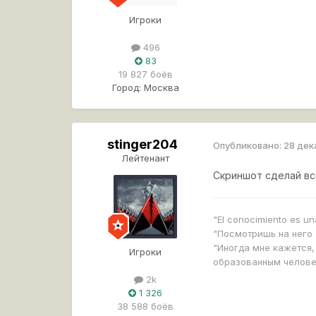
Игроки
496
83
19 827 боёв
Город:
Москва
stinger204
Опубликовано:
28 дек
Лейтенант
Скриншот сделай все
"El conocimiento es u
"Посмотришь на него 
"Иногда мне кажется,
Игроки
образованным челов
2k
1 326
38 588 боёв