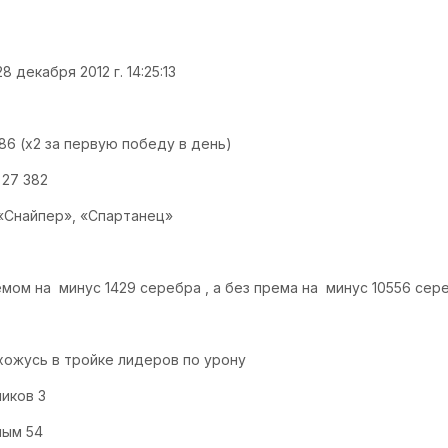
8 декабря 2012 г. 14:25:13
86 (x2 за первую победу в день)
 27 382
«Снайпер», «Спартанец»
емом на минус 1429 серебра , а без према на минус 10556 сер
ахожусь в тройке лидеров по урону
иков 3
ным 54