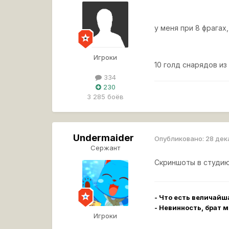
у меня при 8 фрагах
Игроки
10 голд снарядов из
334
230
3 285 боёв
Undermaider
Опубликовано:
28 дек
Сержант
Скриншоты в студ
- Что есть величайш
- Невинность, брат м
Игроки