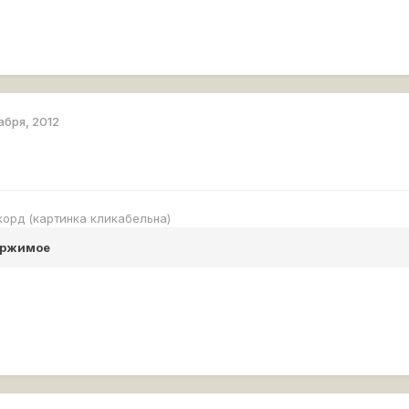
абря, 2012
екорд (картинка кликабельна)
ержимое