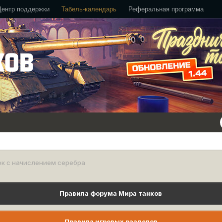
Центр поддержки
Табель-календарь
Реферальная программа
к с начислением серебра
Правила форума Мира танков
Правила игровых разделов