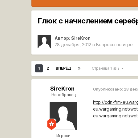
Глюк с начислением сереб
Автор:
SireKron
28 декабря, 2012
в
Вопросы по игре
1
2
ВПЕРЁД
Страница 1 из 2
SireKron
Опубликовано:
28 дек
Новобранец
http://cdn-frm-eu.wa
eu.wargaming.net/wot
eu.wargaming.net/wo
Игроки