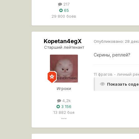
217
65
29 800 боёв
Kopetan4egX
Опубликовано:
28 дек
Старший лейтенант
Скрины, реплей?
11 фрагов - личный р
Показать сод
Игроки
4,2k
3 156
13 882 боя
---