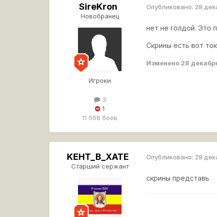
SireKron
Опубликовано:
28 дек
Новобранец
нет не голдой. Это 
Скрины есть вот ток
Изменено
28 декабр
Игроки
3
1
11 508 боёв
KEHT_B_XATE
Опубликовано:
28 дек
Старший сержант
скрины представь