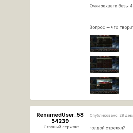
Очки захвата базы 4
Вопрос -- что твори
RenamedUser_58
Опубликовано:
28 дек
54239
Старший сержант
голдой стрелял?