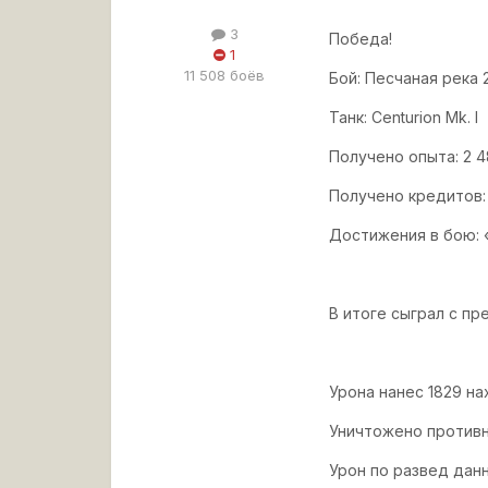
3
Победа!
1
11 508 боёв
Бой: Песчаная река 2
Танк: Centurion Mk. I
Получено опыта: 2 4
Получено кредитов:
Достижения в бою: 
В итоге сыграл с пр
Урона нанес 1829 н
Уничтожено противн
Урон по развед дан