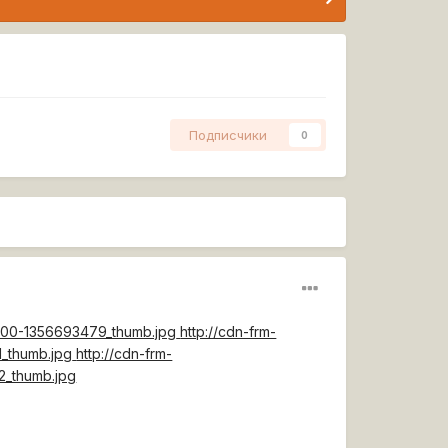
Подписчики
0
8500-1356693479_thumb.jpg
http://cdn-frm-
_thumb.jpg
http://cdn-frm-
2_thumb.jpg