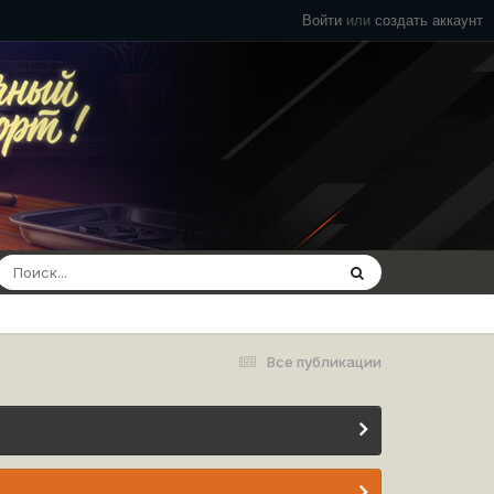
Войти
или
создать аккаунт
Все публикации