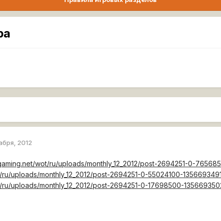
ра
абря, 2012
rgaming.net/wot/ru/uploads/monthly_12_2012/post-2694251-0-7656
/ru/uploads/monthly_12_2012/post-2694251-0-55024100-1356693491
t/ru/uploads/monthly_12_2012/post-2694251-0-17698500-135669350