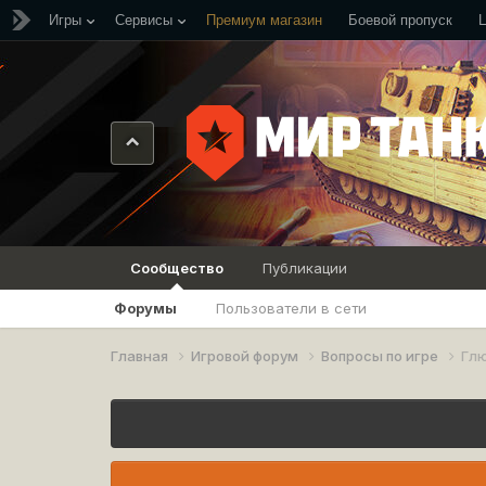
Игры
Сервисы
Премиум магазин
Боевой пропуск
Сообщество
Публикации
Форумы
Пользователи в сети
Главная
Игровой форум
Вопросы по игре
Глю