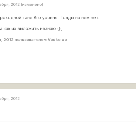
абря, 2012
(изменено)
проходной тане 8го уровня . Голды на нем нет.
а как их выложить незнаю (((
я, 2012
пользователем Vodkolub
абря, 2012